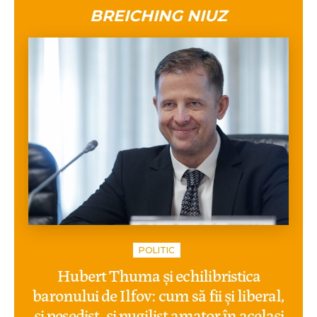
BREICHING NIUZ
POLITIC
Hubert Thuma și echilibristica
baronului de Ilfov: cum să fii și liberal,
și pesedist, și pugilist amator în același