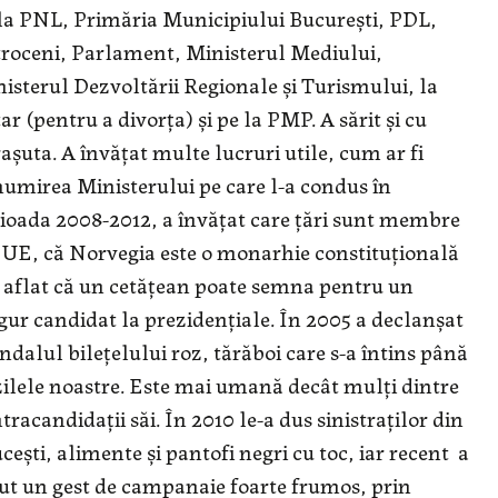
la PNL, Primăria Municipiului București, PDL,
roceni, Parlament, Ministerul Mediului,
isterul Dezvoltării Regionale și Turismului, la
ar (pentru a divorța) și pe la PMP. A sărit și cu
așuta. A învățat multe lucruri utile, cum ar fi
umirea Ministerului pe care l-a condus în
ioada 2008-2012, a învățat care țări sunt membre
 UE, că Norvegia este o monarhie constituțională
a aflat că un cetățean poate semna pentru un
gur candidat la prezidențiale. În 2005 a declanșat
ndalul bilețelului roz, tărăboi care s-a întins până
zilele noastre. Este mai umană decât mulți dintre
tracandidații săi. În 2010 le-a dus sinistraților din
cești, alimente și pantofi negri cu toc, iar recent a
ut un gest de campanaie foarte frumos, prin