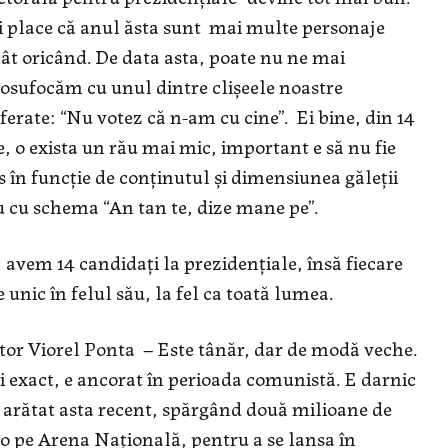
 place că anul ăsta sunt mai multe personaje
ât oricând. De data asta, poate nu ne mai
osufocăm cu unul dintre clișeele noastre
ferate: “Nu votez că n-am cu cine”. Ei bine, din 14
e, o exista un rău mai mic, important e să nu fie
s în funcție de conținutul și dimensiunea găleții
 cu schema “An tan te, dize mane pe”.
 avem 14 candidați la prezidențiale, însă fiecare
e unic în felul său, la fel ca toată lumea.
tor Viorel Ponta – Este tânăr, dar de modă veche.
 exact, e ancorat în perioada comunistă. E darnic
a arătat asta recent, spărgând două milioane de
o pe Arena Națională, pentru a se lansa în