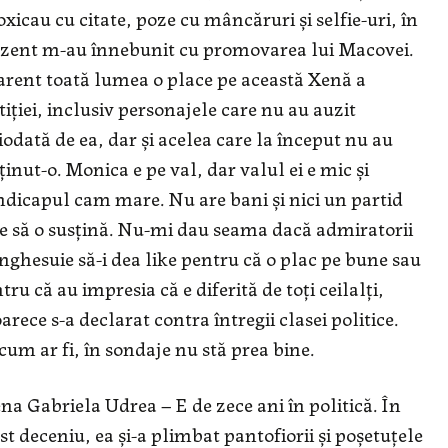
oxicau cu citate, poze cu mâncăruri și selfie-uri, în
zent m-au înnebunit cu promovarea lui Macovei.
rent toată lumea o place pe această Xenă a
tiției, inclusiv personajele care nu au auzit
iodată de ea, dar și acelea care la început nu au
ținut-o. Monica e pe val, dar valul ei e mic și
dicapul cam mare. Nu are bani și nici un partid
e să o susțină. Nu-mi dau seama dacă admiratorii
înghesuie să-i dea like pentru că o plac pe bune sau
tru că au impresia că e diferită de toți ceilalți,
arece s-a declarat contra întregii clasei politice.
cum ar fi, în sondaje nu stă prea bine.
na Gabriela Udrea – E de zece ani în politică. În
st deceniu, ea și-a plimbat pantofiorii și poșetuțele