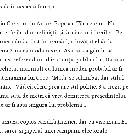
vede în această funcție.
in Constantin Anton Popescu Tăriceanu – Nu
rte tânăr, dar neliniștit și de cinci ori familist. Pe
mea când a fost fotomodel, a învățat el de la
a Zina că moda revine. Așa că s-a gândit să
ducă referendumul în atenția publicului. Dacă ar
cochetat mai mult cu lumea modei, probabil ar fi
at maxima lui Coco, “Moda se schimbă, dar stilul
âne”. Văd că el nu prea are stil politic. S-a trezit pe
ima sută de metri că vrea demiterea președintelui.
de-ar fi asta singura lui problemă…
amuză copios candidații mici, dar cu vise mari. Ei
t sarea și piperul unei campanii electorale.