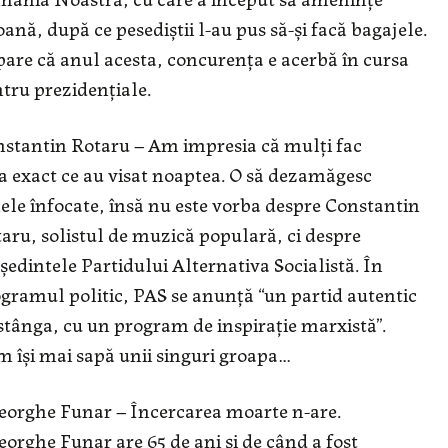
ană, după ce pesediștii l-au pus să-și facă bagajele.
pare că anul acesta, concurența e acerbă în cursa
tru prezidențiale.
stantin Rotaru – Am impresia că mulți fac
a exact ce au visat noaptea. O să dezamăgesc
ele înfocate, însă nu este vorba despre Constantin
aru, solistul de muzică populară, ci despre
ședintele Partidului Alternativa Socialistă. În
gramul politic, PAS se anunță “un partid autentic
stânga, cu un program de inspirație marxistă”.
 își mai sapă unii singuri groapa…
orghe Funar – Încercarea moarte n-are.
orghe Funar are 65 de ani și de când a fost