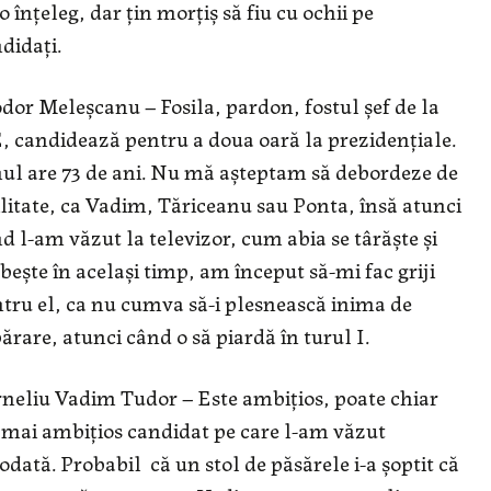
o înțeleg, dar țin morțiș să fiu cu ochii pe
didați.
dor Meleșcanu – Fosila, pardon, fostul șef de la
, candidează pentru a doua oară la prezidențiale.
l are 73 de ani. Nu mă așteptam să debordeze de
ilitate, ca Vadim, Tăriceanu sau Ponta, însă atunci
d l-am văzut la televizor, cum abia se târăște și
bește în același timp, am început să-mi fac griji
tru el, ca nu cumva să-i plesnească inima de
ărare, atunci când o să piardă în turul I.
neliu Vadim Tudor – Este ambițios, poate chiar
 mai ambițios candidat pe care l-am văzut
odată. Probabil că un stol de păsărele i-a șoptit că