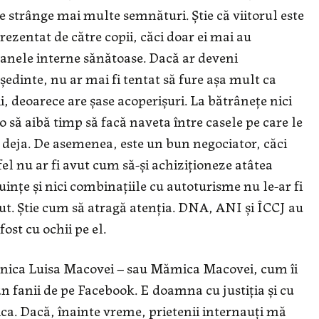
e strânge mai multe semnături. Știe că viitorul este
rezentat de către copii, căci doar ei mai au
anele interne sănătoase. Dacă ar deveni
ședinte, nu ar mai fi tentat să fure așa mult ca
ii, deoarece are șase acoperișuri. La bătrânețe nici
o să aibă timp să facă naveta între casele pe care le
 deja. De asemenea, este un bun negociator, căci
fel nu ar fi avut cum să-și achiziționeze atâtea
uințe și nici combinațiile cu autoturisme nu le-ar fi
ut. Știe cum să atragă atenția. DNA, ANI și ÎCCJ au
 fost cu ochii pe el.
ica Luisa Macovei – sau Mămica Macovei, cum îi
n fanii de pe Facebook. E doamna cu justiția și cu
ica. Dacă, înainte vreme, prietenii internauți mă