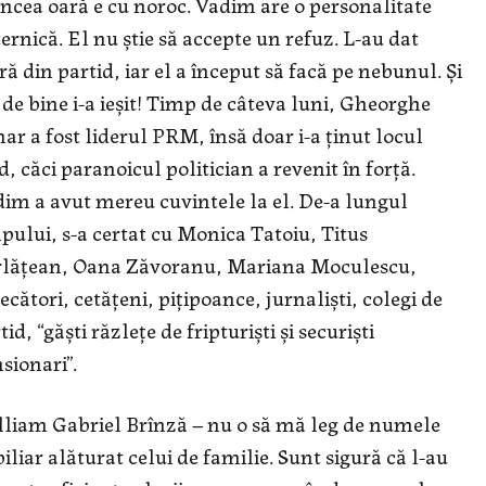
incea oară e cu noroc. Vadim are o personalitate
ernică. El nu știe să accepte un refuz. L-au dat
ră din partid, iar el a început să facă pe nebunul. Și
 de bine i-a ieșit! Timp de câteva luni, Gheorghe
ar a fost liderul PRM, însă doar i-a ținut locul
d, căci paranoicul politician a revenit în forță.
im a avut mereu cuvintele la el. De-a lungul
pului, s-a certat cu Monica Tatoiu, Titus
rlățean, Oana Zăvoranu, Mariana Moculescu,
ecători, cetățeni, pițipoance, jurnaliști, colegi de
tid, “găşti răzleţe de fripturişti şi securişti
sionari”.
liam Gabriel Brînză – nu o să mă leg de numele
iliar alăturat celui de familie. Sunt sigură că l-au