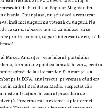
epreședintele Partidului Popular Maghiar din
nsilvania. Chiar și așa, nu știu dacă a remarcat
eva, însă nici ungurii nu votează cu ungurii. Nu
u de ce se mai obosesc unii să candideze, să se
mbe printre oameni, să pară interesați de ei și să le
bească.
el Mircea Amariței – este liderul partidului
demo, formațiune politică lansată în 2012, pentru
euni respinșii de la alte partide. Și Amariței s-a
mbat pe la DNA, anul trecut, pe vremea când era
cat în cadrul Realitatea Media, suspectat că a
ut niște infracțiuni în cadrul procedurii de
olvență. Prodemo este o extensie a platformei
ânia Noastră, cu care a început să amenințe