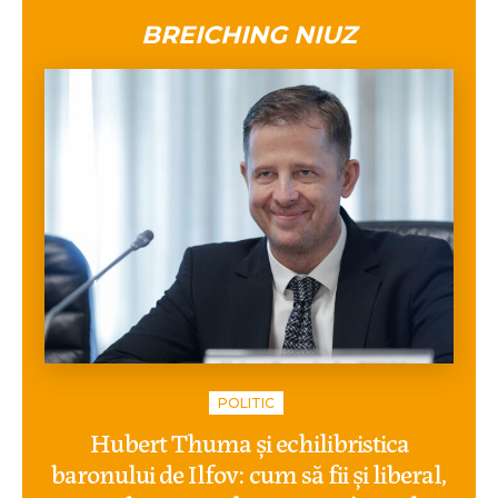
BREICHING NIUZ
POLITIC
Hubert Thuma și echilibristica
baronului de Ilfov: cum să fii și liberal,