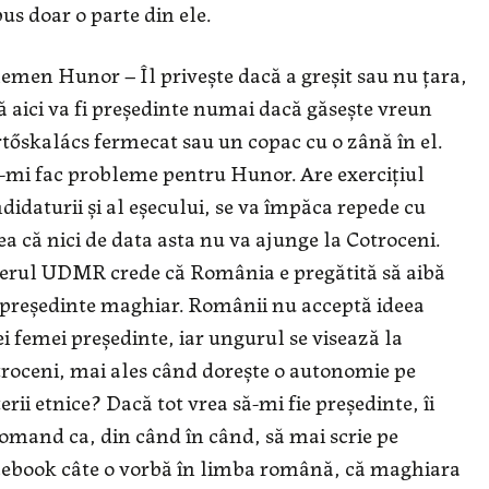
us doar o parte din ele.
emen Hunor – Îl privește dacă a greșit sau nu țara,
ă aici va fi președinte numai dacă găsește vreun
tőskalács fermecat sau un copac cu o zână în el.
mi fac probleme pentru Hunor. Are exercițiul
didaturii și al eșecului, se va împăca repede cu
ea că nici de data asta nu va ajunge la Cotroceni.
erul UDMR crede că România e pregătită să aibă
președinte maghiar. Românii nu acceptă ideea
i femei președinte, iar ungurul se visează la
roceni, mai ales când dorește o autonomie pe
terii etnice? Dacă tot vrea să-mi fie președinte, îi
omand ca, din când în când, să mai scrie pe
ebook câte o vorbă în limba română, că maghiara