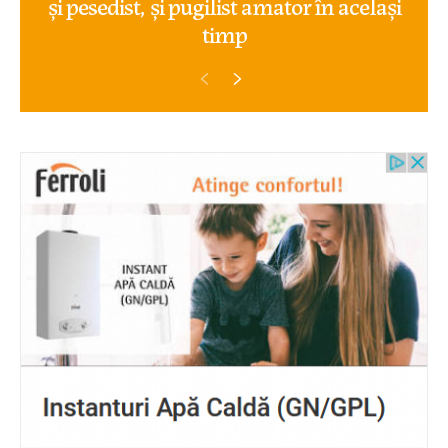
și pesedist, și pugilist amator în același
timp