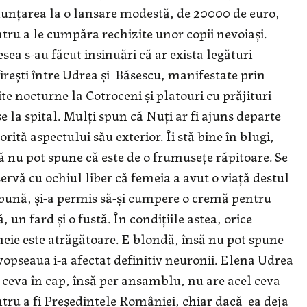
unțarea la o lansare modestă, de 20000 de euro,
tru a le cumpăra rechizite unor copii nevoiași.
sea s-au făcut insinuări că ar exista legături
irești între Udrea și Băsescu, manifestate prin
ite nocturne la Cotroceni și platouri cu prăjituri
e la spital. Mulți spun că Nuți ar fi ajuns departe
orită aspectului său exterior. Îi stă bine în blugi,
ă nu pot spune că este de o frumusețe răpitoare. Se
ervă cu ochiul liber că femeia a avut o viață destul
bună, și-a permis să-și cumpere o cremă pentru
ă, un fard și o fustă. În condițiile astea, orice
eie este atrăgătoare. E blondă, însă nu pot spune
vopseaua i-a afectat definitiv neuronii. Elena Udrea
 ceva în cap, însă per ansamblu, nu are acel ceva
tru a fi Președintele României, chiar dacă ea deja