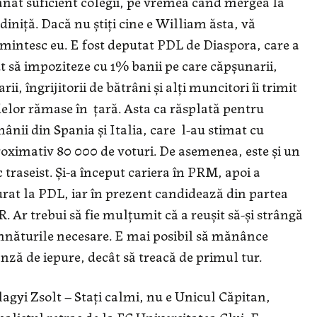
anat suficient colegii, pe vremea când mergea la
diniță. Dacă nu știți cine e William ăsta, vă
mintesc eu. E fost deputat PDL de Diaspora, care a
t să impoziteze cu 1% banii pe care căpșunarii,
arii, îngrijitorii de bătrâni și alți muncitori îi trimit
elor rămase în țară. Asta ca răsplată pentru
ânii din Spania și Italia, care l-au stimat cu
oximativ 80 000 de voturi. De asemenea, este și un
 traseist. Și-a început cariera în PRM, apoi a
rat la PDL, iar în prezent candidează din partea
. Ar trebui să fie mulțumit că a reușit să-și strângă
năturile necesare. E mai posibil să mănânce
nză de iepure, decât să treacă de primul tur.
lagyi Zsolt – Stați calmi, nu e Unicul Căpitan,
balistul retras de la FC Universitatea Cluj. E