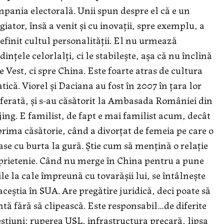
pania electorală. Unii spun despre el că e un
giator, însă a venit și cu inovații, spre exemplu, a
efinit cultul personalității. El nu urmează
dințele celorlalți, ci le stabilește, așa că nu înclină
e Vest, ci spre China. Este foarte atras de cultura
atică. Viorel și Daciana au fost în 2007 în țara lor
ferată, și s-au căsătorit la Ambasada României din
jing. E familist, de fapt e mai familist acum, decât
prima căsătorie, când a divorțat de femeia pe care o
ase cu burta la gură. Știe cum să mențină o relație
prietenie. Când nu merge în China pentru a pune
ile la cale împreună cu tovarășii lui, se întâlnește
aceștia în SUA. Are pregătire juridică, deci poate să
tă fără să clipească. Este responsabil…de diferite
stiuni: ruperea USL, infrastructura precară, lipsa