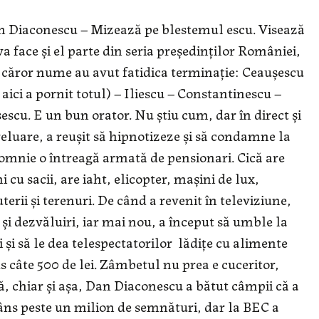
 Diaconescu – Mizează pe blestemul escu. Visează
va face și el parte din seria președinților României,
 căror nume au avut fatidica terminație: Ceaușescu
 aici a pornit totul) – Iliescu – Constantinescu –
escu. E un bun orator. Nu știu cum, dar în direct și
reluare, a reușit să hipnotizeze și să condamne la
omnie o întreagă armată de pensionari. Cică are
i cu sacii, are iaht, elicopter, mașini de lux,
uterii și terenuri. De când a revenit în televiziune,
 și dezvăluiri, iar mai nou, a început să umble la
i și să le dea telespectatorilor lădițe cu alimente
s câte 500 de lei. Zâmbetul nu prea e cuceritor,
ă, chiar și așa, Dan Diaconescu a bătut câmpii că a
âns peste un milion de semnături, dar la BEC a