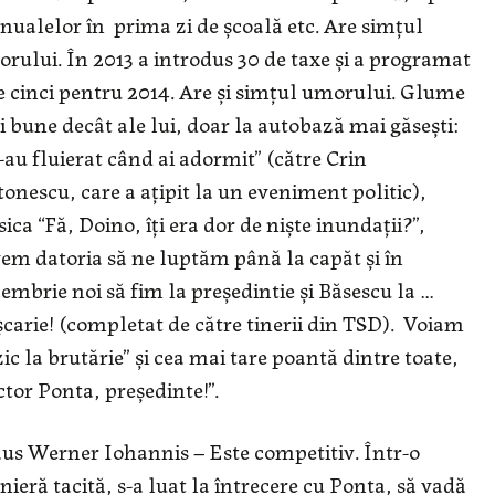
ualelor în prima zi de școală etc. Are simțul
rului. În 2013 a introdus 30 de taxe și a programat
e cinci pentru 2014. Are și simțul umorului. Glume
 bune decât ale lui, doar la autobază mai găsești:
-au fluierat când ai adormit” (către Crin
onescu, care a ațipit la un eveniment politic),
sica “Fă, Doino, îți era dor de niște inundații?”,
em datoria să ne luptăm până la capăt și în
embrie noi să fim la președintie și Băsescu la …
carie! (completat de către tinerii din TSD). Voiam
zic la brutărie” și cea mai tare poantă dintre toate,
ctor Ponta, președinte!”.
us Werner Iohannis – Este competitiv. Într-o
ieră tacită, s-a luat la întrecere cu Ponta, să vadă