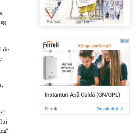
le
leg
i de
e
e,
ei”
lui
cii”