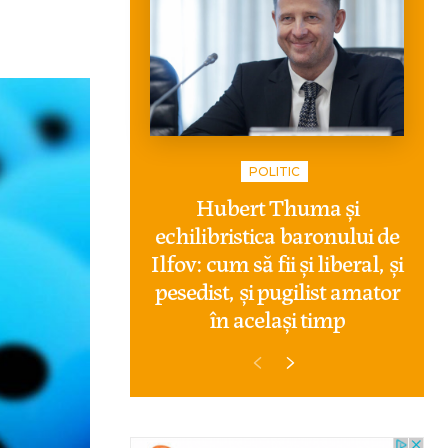
POLITIC
Hubert Thuma și
echilibristica baronului de
Ilfov: cum să fii și liberal, și
pesedist, și pugilist amator
în același timp