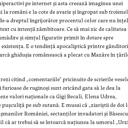
iperactivi pe internet şi asta creează imaginea unei
 la români e la cote de avarie şi îngropat sub troiene
 de-a dreptul îngrijorător procentul celor care nu înţe
text cu intenţii zâmbitoare. Ce să mai zic de calitatea
mădire şi simţul figurativ primit în dotare spre
xistenţa. E o tendinţă apocaliptică printre gânditori
parcă ghiduşia românească a plecat cu Mazăre în ţăril
trezi citind „comentariile” pricinuite de scrierile vesel
 furioase de ruginoşi sunt oricând gata să le dea la
zeze valori naţionale ca Gigi Becali, Elena Udrea,
puşculiţă pe sub sutană. E musai că „ziariştii de doi l
uşmanilor României, sectanţilor invadatori şi Băsescu
il că ar trebui să se întoarcă naţiunea la umorul „Urzi