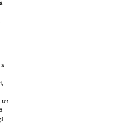
că
i
 a
i,
ă un
că
şi