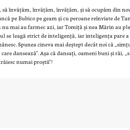
ăi, să învăţăm, învăţăm, învăţăm, şi să ocupăm din no
runcă pe Bubico pe geam şi cu peroane reînviate de Ta
nă nu mai au farmec azi, iar Tomiţă şi nea Mărin au pl
l se leagă strict de inteligenţă, iar inteligenţa pare a
omânesc. Spunea cineva mai deştept decât noi că „simţ
care dansează”. Aşa că dansaţi, oameni buni şi răi, „s
trăiesc numai proştii”!