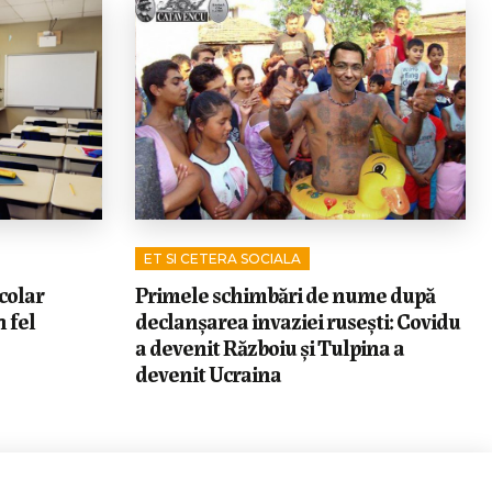
ET SI CETERA SOCIALA
colar
Primele schimbări de nume după
 fel
declanșarea invaziei rusești: Covidu
a devenit Războiu și Tulpina a
devenit Ucraina