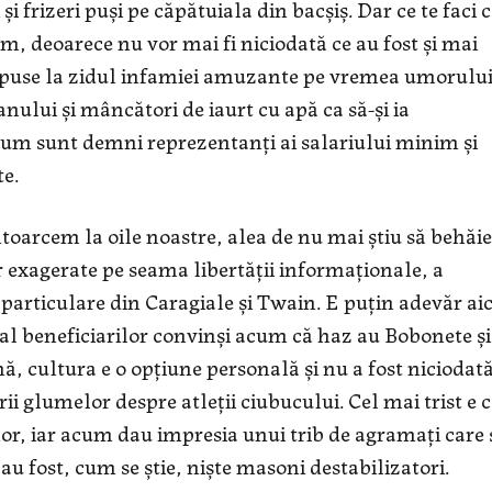
 frizeri puşi pe căpătuiala din bacşiş. Dar ce te faci 
cum, deoarece nu vor mai fi niciodată ce au fost şi mai
u puse la zidul infamiei amuzante pe vremea umorulu
eanului şi mâncători de iaurt cu apă ca să-şi ia
Acum sunt demni reprezentanţi ai salariului minim şi
te.
întoarcem la oile noastre, alea de nu mai ştiu să behăie
or exagerate pe seama libertăţii informaţionale, a
 particulare din Caragiale şi Twain. E puţin adevăr aic
, al beneficiarilor convinşi acum că haz au Bobonete şi
ă, cultura e o opţiune personală şi nu a fost niciodat
glumelor despre atleţii ciubucului. Cel mai trist e 
or, iar acum dau impresia unui trib de agramaţi care 
 au fost, cum se ştie, nişte masoni destabilizatori.