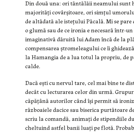
Din două una: ori tăntălăii neamului sunt h
majorităţi covârşitoare, ori simţul umorului
de altădată ale isteţului Păcală. Mi se pare
o glumă sau de ce ironia e necesară într-un 
imaginativă dăruită lui Adam încă de la plă
compensarea ştromeleagului ce îi ghidează e
la Hamangia de a lua totul la propriu, de 
calde.
Dacă eşti cu nervul tare, cel mai bine te dis
decât cu lecturarea celor din urmă. Grupuri
căpăţână autorilor când îşi permit să ironi
războaiele dacice sau biserica purtătoare de 
scriu la comandă, animaţi de stipendiile d
cheltuind astfel banii luaţi pe flotă. Probab