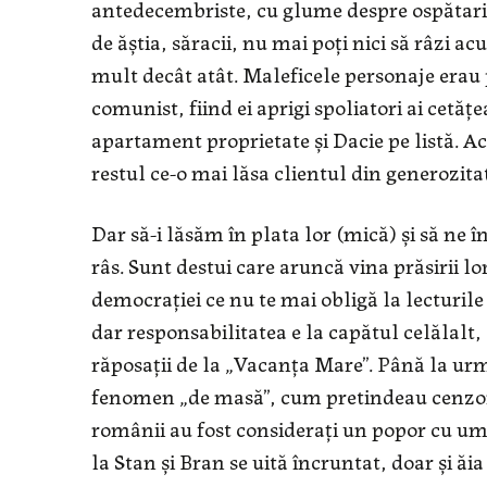
antedecembriste, cu glume despre ospătari şi
de ăştia, săracii, nu mai poţi nici să râzi a
mult decât atât. Maleficele personaje era
comunist, fiind ei aprigi spoliatori ai cetăţ
apartament proprietate şi Dacie pe listă. 
restul ce-o mai lăsa clientul din generozita
Dar să-i lăsăm în plata lor (mică) şi să ne 
râs. Sunt destui care aruncă vina prăsirii l
democraţiei ce nu te mai obligă la lecturile
dar responsabilitatea e la capătul celălalt
răposaţii de la „Vacanţa Mare”. Până la urm
fenomen „de masă”, cum pretindeau cenzorii 
românii au fost consideraţi un popor cu um
la Stan şi Bran se uită încruntat, doar şi ăia