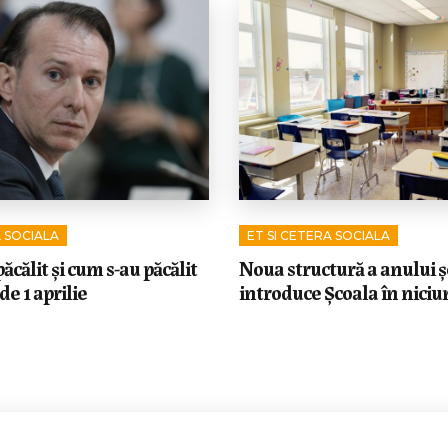
A SOCIALA
ET SI CETERA SOCIALA
ăcălit și cum s-au păcălit
Noua structură a anului ș
 de 1 aprilie
introduce Școala în niciun