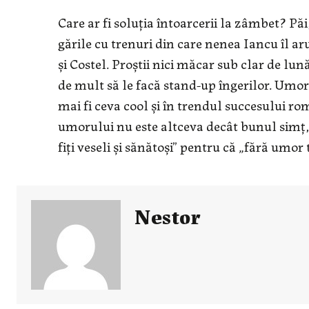
Care ar fi soluţia întoarcerii la zâmbet? P
gările cu trenuri din care nenea Iancu îl a
şi Costel. Proştii nici măcar sub clar de lu
de mult să le facă stand-up îngerilor. Umoru
mai fi ceva cool şi în trendul succesului r
umorului nu este altceva decât bunul simţ, 
fiţi veseli şi sănătoşi” pentru că „fără umor 
Nestor