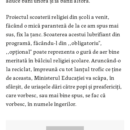
aduce bani unora și ia banii altora.
Proiectul scoaterii religiei din școli a venit,
făcând o mică paranteză de la ce am spus mai
sus, fix la țanc. Scoaterea acestui lubrifiant din
programă, făcându-l din ,,obligatoriu”,
,,opțional” poate reprezenta o gură de aer bine
meritată în bâlciul religiei școlare. Aruncând-o
la reciclat, împreună cu tot lanțul trofic ce ține
de aceasta, Ministerul Educației va scăpa, în
sfârșit, de uriașele dări către popi și preafericiți,
care vorbesc, sau mai bine spus, se fac că
vorbesc, în numele îngerilor.