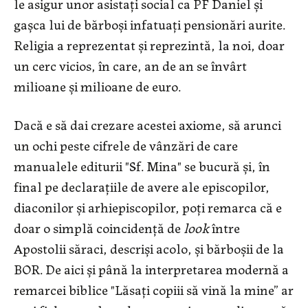
le asigur unor asistaţi social ca PF Daniel și
gaşca lui de bărboși infatuați pensionări aurite.
Religia a reprezentat şi reprezintă, la noi, doar
un cerc vicios, în care, an de an se învârt
milioane și milioane de euro.
Dacă e să dai crezare acestei axiome, să arunci
un ochi peste cifrele de vânzări de care
manualele editurii "Sf. Mina" se bucură și, în
final pe declarațiile de avere ale episcopilor,
diaconilor și arhiepiscopilor, poți remarca că e
doar o simplă coincidență de
look
între
Apostolii săraci, descrişi acolo, și bărboșii de la
BOR. De aici și până la interpretarea modernă a
remarcei biblice "Lăsați copiii să vină la mine” ar