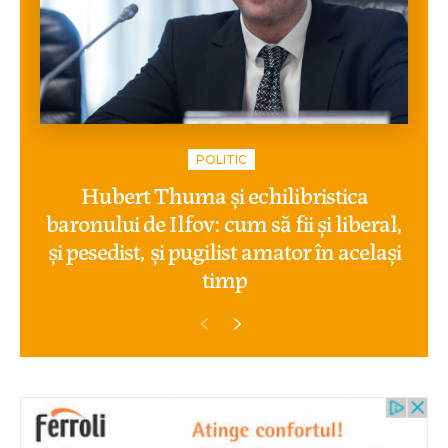
POLITIC
Hubert Thuma și echilibristica
baronului de Ilfov: cum să fii și liberal,
și pesedist, și pugilist amator în același
timp