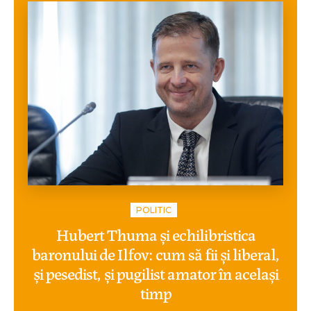
POLITIC
Hubert Thuma și echilibristica
baronului de Ilfov: cum să fii și liberal,
și pesedist, și pugilist amator în același
timp