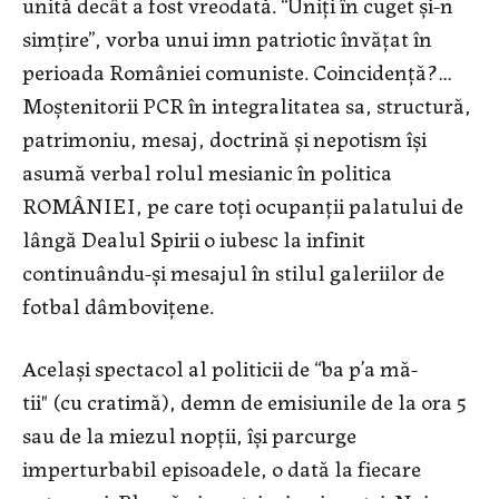
unită decât a fost vreodată. “Uniți în cuget și-n
simțire”, vorba unui imn patriotic învățat în
perioada României comuniste. Coincidență?…
Moștenitorii PCR în integralitatea sa, structură,
patrimoniu, mesaj, doctrină și nepotism își
asumă verbal rolul mesianic în politica
ROMÂNIEI, pe care toți ocupanții palatului de
lângă Dealul Spirii o iubesc la infinit
continuându-și mesajul în stilul galeriilor de
fotbal dâmbovițene.
Același spectacol al politicii de “ba p’a mă-
tii" (cu cratimă), demn de emisiunile de la ora 5
sau de la miezul nopții, își parcurge
imperturbabil episoadele, o dată la fiecare