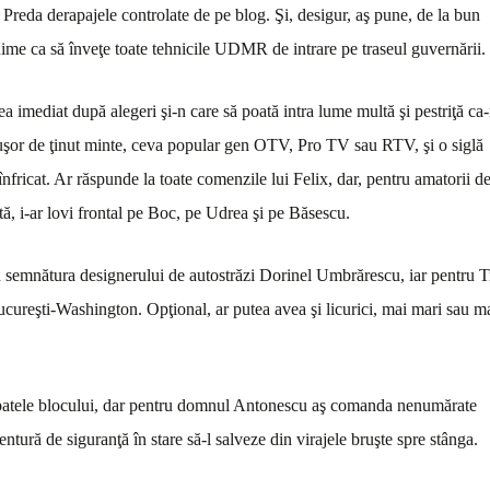
 Preda derapajele controlate de pe blog. Şi, desigur, aş pune, de la bun
uime ca să înveţe toate tehnicile UDMR de intrare pe traseul guvernării.
 imediat după alegeri şi-n care să poată intra lume multă şi pestriţă ca
uşor de ţinut minte, ceva popular gen OTV, Pro TV sau RTV, şi o siglă
eînfricat. Ar răspunde la toate comenzile lui Felix, dar, pentru amatorii d
tă, i-ar lovi frontal pe Boc, pe Udrea şi pe Băsescu.
cu semnătura designerului de autostrăzi Dorinel Umbrărescu, iar pentru T
cureşti-Washington. Opţional, ar putea avea şi licurici, mai mari sau m
spatele blocului, dar pentru domnul Antonescu aş comanda nenumărate
entură de siguranţă în stare să-l salveze din virajele bruşte spre stânga.