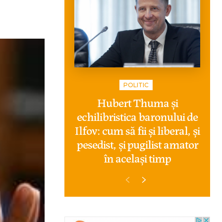
POLITIC
Hubert Thuma și
echilibristica baronului de
Ilfov: cum să fii și liberal, și
pesedist, și pugilist amator
în același timp