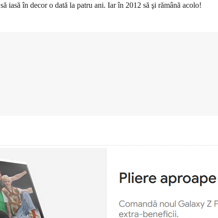
 să iasă în decor o dată la patru ani. Iar în 2012 să şi rămână acolo!