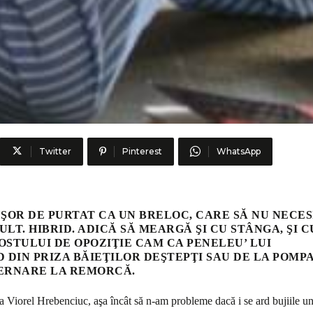
Twitter
Pinterest
WhatsApp
 UŞOR DE PURTAT CA UN BRELOC, CARE SĂ NU NECES
ULT. HIBRID. ADICĂ SĂ MEARGĂ ŞI CU STÂNGA, ŞI C
OSTULUI DE OPOZIŢIE CAM CA PENELEU’ LUI
 DIN PRIZA BĂIEŢILOR DEŞTEPŢI SAU DE LA POMP
UVERNARE LA REMORCĂ.
ea Viorel Hrebenciuc, aşa încât să n-am probleme dacă i se ard bujiile u