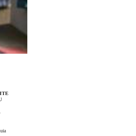
ITE
U
A
nuia