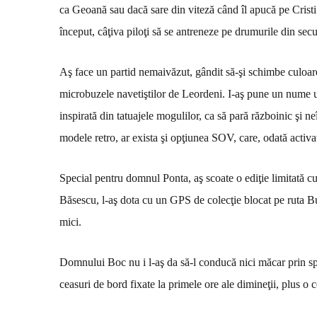
ca Geoană sau dacă sare din viteză când îl apucă pe Cristi
început, câţiva piloţi să se antreneze pe drumurile din sec
Aş face un partid nemaivăzut, gândit să-şi schimbe culoarea
microbuzele navetiştilor de Leordeni. I-aş pune un nume 
inspirată din tatuajele mogulilor, ca să pară războinic şi n
modele retro, ar exista şi opţiunea SOV, care, odată activa
Special pentru domnul Ponta, aş scoate o ediţie limitată 
Băsescu, l-aş dota cu un GPS de colecţie blocat pe ruta Bu
mici.
Domnului Boc nu i l-aş da să-l conducă nici măcar prin 
ceasuri de bord fixate la primele ore ale dimineţii, plus o c