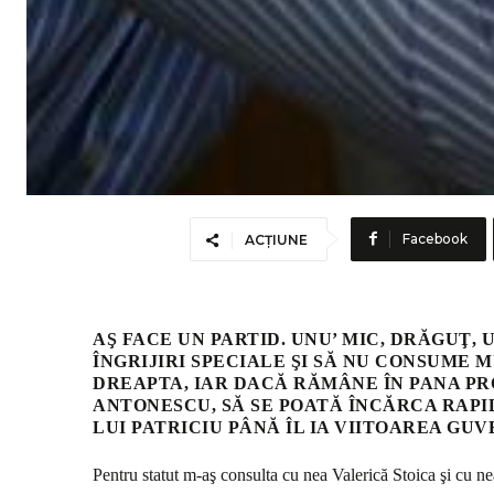
Facebook
ACȚIUNE
AŞ FACE UN PARTID. UNU’ MIC, DRĂGUŢ,
ÎNGRIJIRI SPECIALE ŞI SĂ NU CONSUME M
DREAPTA, IAR DACĂ RĂMÂNE ÎN PANA PR
ANTONESCU, SĂ SE POATĂ ÎNCĂRCA RAPID
LUI PATRICIU PÂNĂ ÎL IA VIITOAREA G
Pentru statut m-aş consulta cu nea Valerică Stoica şi cu n