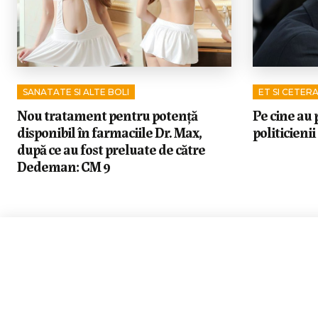
SANATATE SI ALTE BOLI
ET SI CETER
Nou tratament pentru potență
Pe cine au p
disponibil în farmaciile Dr. Max,
politicienii
după ce au fost preluate de către
Dedeman: CM 9