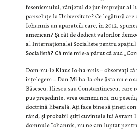
fesenismului, rânjetul de jur-împrejur al lu
panseluţe la Universitate? Ce legătură are 
Iohannis un aparatcik care, în 2012, spunea
american? Şi cât de dedicat valorilor demo
al Internaţionalei Socialiste pentru spaţiul
Socialistă? Că mie mi s-a părut că aud „Com
Dom-nu-le Klaus Io-ha-nnis – observaţi că v
înţelegem – Dan Mi-ha-la-che ăsta nu e o so
Băsescu, Iliescu sau Constantinescu, care re
pus preşedinte, vrea oameni noi, nu pesedişti
doctrină liberală. Aţi face bine să ţineţi co
rând, şi probabil ştiţi cuvintele lui Avram 
domnule Iohannis, nu ne-am luptat pentru j