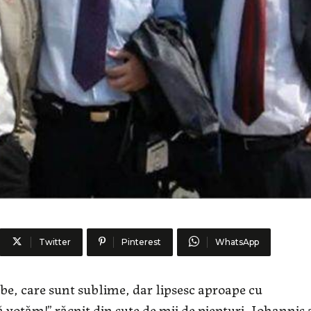
Twitter
Pinterest
WhatsApp
rbe, care sunt sublime, dar lipsesc aproape cu
 votăm!” răcnit din sute de mii de piepturi, Iohannis 