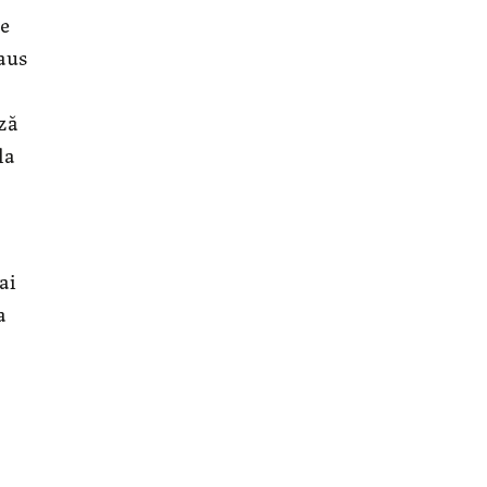
ze
aus
ză
la
ai
a