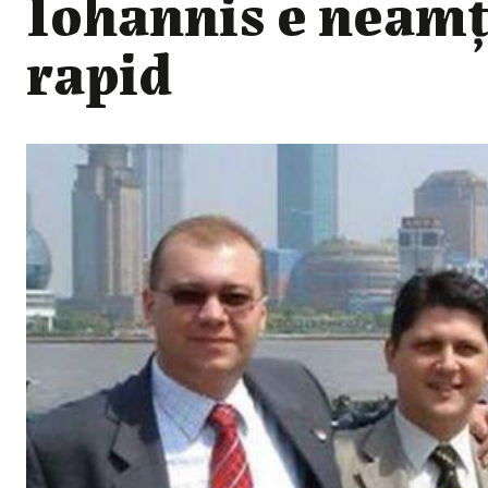
Iohannis e neamţ
rapid