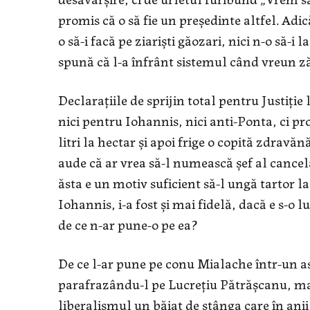
promis că o să fie un preşedinte altfel. Adic
o să-i facă pe ziarişti găozari, nici n-o să-i 
spună că l-a înfrânt sistemul când vreun ză
Declaraţiile de sprijin total pentru Justiţie
nici pentru Iohannis, nici anti-Ponta, ci p
litri la hectar şi apoi frige o copită zdravăn
aude că ar vrea să-l numească şef al cancela
ăsta e un motiv suficient să-l ungă tartor 
Iohannis, i-a fost şi mai fidelă, dacă e s-o 
de ce n-ar pune-o pe ea?
De ce l-ar pune pe conu Mialache într-un a
parafrazându-l pe Lucreţiu Pătrăşcanu, mai
liberalismul un băiat de stânga care în anii