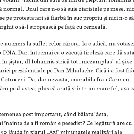
ă normal. Unul care n-o să suie ziaristele pe mese, nic
lase pe protestatari să fiarbă în suc propriu şi nici n-o să
rghit o să-l stropească pe faţă cu cerneală.
 le-au mers la suflet celor cărora, la o adică, nu votase
ro-DNA. Dar, întocmai ca o văcuţă tiroleză care dă sut
ă în şiştar, dl Iohannis strică tot „mezamplas”-ul şi se
riei prezidenţiale pe Dan Mihalache. Cică i-a fost fide
la Cotroceni. Da, dar nevasta, onorabila frau Carmen
luăm pe d-astea, plus că arată şi într-un mare fel, aşa c
semenea post important, când băiatu’ ăsta,
 înainte de a fi român e pesedist? Ce legătură are cu
 90 lăuda în ziarul „Azi” minunatele realizări ale