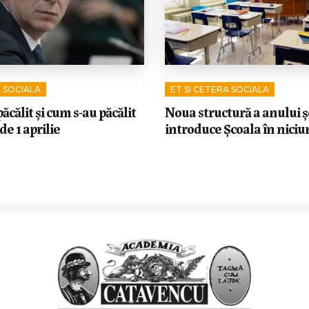
A SOCIALA
ET SI CETERA SOCIALA
ăcălit și cum s-au păcălit
Noua structură a anului ș
 de 1 aprilie
introduce Școala în niciun