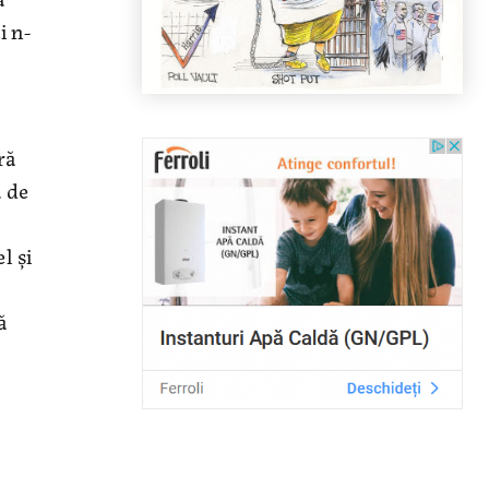
i n-
ră
a de
l şi
ă