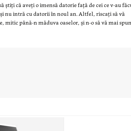
 ştiţi că aveţi o imensă datorie faţă de cei ce v-au făc
 nu intră cu datorii în noul an. Altfel, riscaţi să vă
re, mitic până-n măduva oaselor, şi n-o să vă mai sp