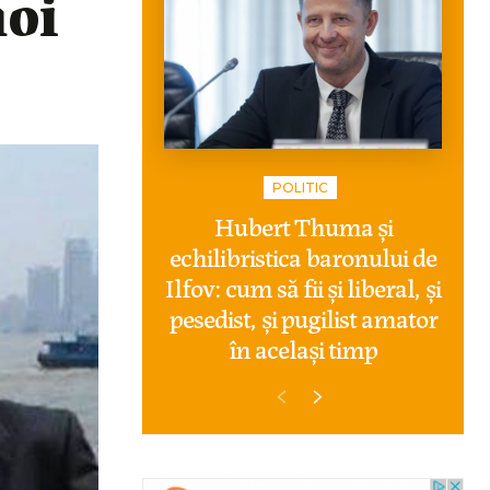
noi
POLITIC
Hubert Thuma și
echilibristica baronului de
Ilfov: cum să fii și liberal, și
pesedist, și pugilist amator
în același timp