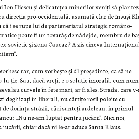
i Ion Iliescu şi delicateţea minerilor veniţi să plante
cu direcţia pro-occidentală, asumată clar de însuşi Kl
 că i se rupe lui de parteneriatul strategic româno-
cratice poate fi un tovarăş de nădejde, membru de ba
 ex-sovietic şi zona Caucaz? A zis cineva Internaţiona
itern”.
orbesc rar, cum vorbeşte şi dl preşedinte, ca să ne
-lu-ţie. Sau, dacă vreţi, e o soluţie imorală, cum num
evalau curvele în fete mari, ar fi ales. Strada, care v-
 deghizaţi în liberali, nu cârtiţe roşii poleite cu
nt de dorinţa străzii, căci sunteţi ardelean, în primul
Iancu: „Nu ne-am luptat pentru jucării”. Nici noi,
ucării, chiar dacă ni le-ar aduce Santa Klaus.