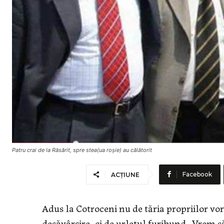
Patru crai de la Răsărit, spre stea(ua roşie) au călătorit
Facebook
ACȚIUNE
Adus la Cotroceni nu de tăria propriilor vo
desăvârşire, ci de urletul furibund „Vrem să