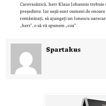
Carevasăzică, herr Klaus Iohannis trebuie să
preşedinte. Iar saşii sunt oameni de onoare şi
românizaţi, să ajungeţi un Ionescu oareca
„herr”, o să vă spunem „coa’”.
Spartakus