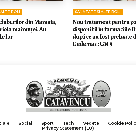
 ALTE BOLI
SANATATE SI ALTE BOLI
cluburilor din Mamaia,
Nou tratament pentru po
ariola maimuței. Au
disponibil în farmaciile D
e lor
după ce au fost preluate d
Dedeman: CM 9
ciale
Social
Sport
Tech
Vedete
Cookie Poli
Privacy Statement (EU)