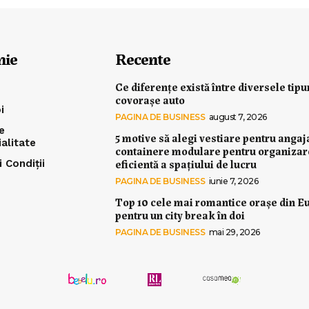
nie
Recente
Ce diferențe există între diversele tipu
covorașe auto
i
PAGINA DE BUSINESS
august 7, 2026
e
5 motive să alegi vestiare pentru angaj
ialitate
containere modulare pentru organiza
eficientă a spațiului de lucru
 Condiții
PAGINA DE BUSINESS
iunie 7, 2026
Top 10 cele mai romantice orașe din E
pentru un city break în doi
PAGINA DE BUSINESS
mai 29, 2026