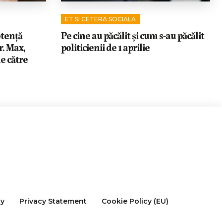
ET SI CETERA SOCIALA
tență
Pe cine au păcălit și cum s-au păcălit
r. Max,
politicienii de 1 aprilie
e către
cy
Privacy Statement
Cookie Policy (EU)