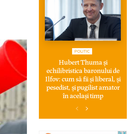
POLITIC
Hubert Thuma și
echilibristica baronului de
Ilfov: cum să fii și liberal, și
pesedist, și pugilist amator
în același timp