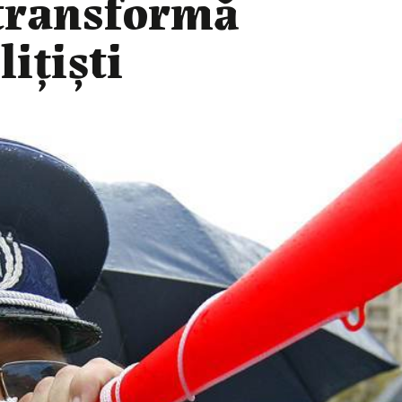
 transformă
ițiști