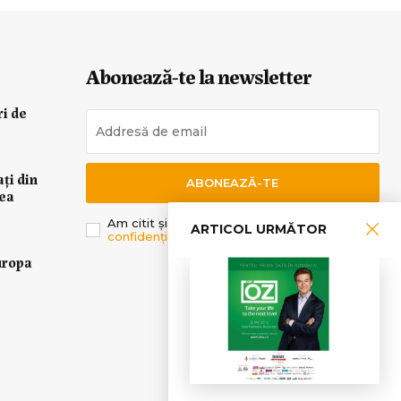
Abonează-te la newsletter
ri de
ați din
ABONEAZĂ-TE
rea
Am citit și sunt de acord cu
Politica de
ARTICOL URMĂTOR
confidențialitate
.
uropa