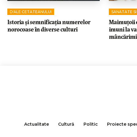
D'ALE CETATEANULUI
SANATATE SI
Istoria și semnificația numerelor
Maimuțoii 
norocoase în diverse culturi
imuni la v
mâncărimil
Actualitate
Cultură
Politic
Proiecte spe