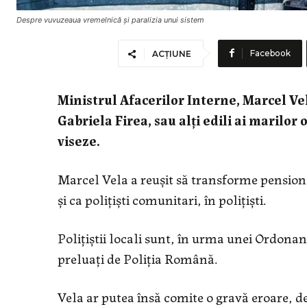
Despre vuvuzeaua vremelnică și paralizia unui sistem
Facebook
ACȚIUNE
Ministrul Afacerilor Interne, Marcel Vel
Gabriela Firea, sau alți edili ai marilo
viseze.
Marcel Vela a reușit să transforme pensionari
și ca polițiști comunitari, în polițiști.
Polițiștii locali sunt, în urma unei Ordon
preluați de Poliția Română.
Vela ar putea însă comite o gravă eroare, d