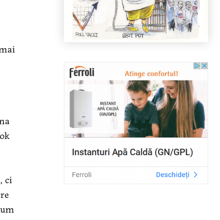
 mai
una
ook
 ci
are
 cum