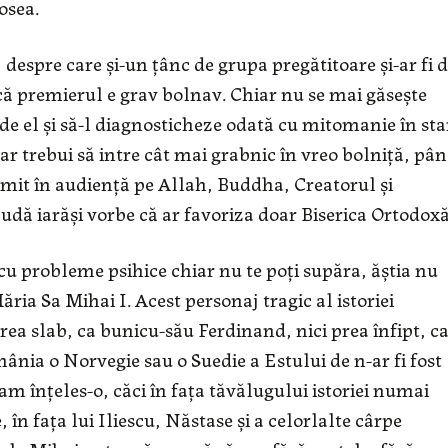
osea.
despre care şi-un ţânc de grupa pregătitoare şi-ar fi 
 că premierul e grav bolnav. Chiar nu se mai găseşte
 de el şi să-l diagnosticheze odată cu mitomanie în sta
 ar trebui să intre cât mai grabnic în vreo bolniţă, pâ
imit în audienţă pe Allah, Buddha, Creatorul şi
udă iarăşi vorbe că ar favoriza doar Biserica Ortodoxă
cu probleme psihice chiar nu te poţi supăra, ăştia nu
ăria Sa Mihai I. Acest personaj tragic al istoriei
prea slab, ca bunicu-său Ferdinand, nici prea înfipt, c
mânia o Norvegie sau o Suedie a Estului de n-ar fi fost
 am înţeles-o, căci în faţa tăvălugului istoriei numai
 în faţa lui Iliescu, Năstase şi a celorlalte cârpe