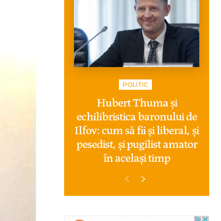
POLITIC
Hubert Thuma și
echilibristica baronului de
Ilfov: cum să fii și liberal, și
pesedist, și pugilist amator
în același timp