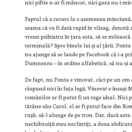
nici piftie n-ar fi mâncat, nici gura nu-i mir
Faptul că a recurs la o asemenea minciună, 
seama că va fi dată rapid în vileag, denotă
vreun psihiatru în ţara asta, să se milească
terminală? Spre binele lui şi al ţării, Ponta
nu ajunge să se laude pe Facebook că i-a pr
Dumnezeu – în ordine alfabetică, să nu-şi a
De fapt, nu Ponta e vinovat, căci pe un om 
răspund nici în faţa legii. Vinovat e însuşi M
românilor ar fi putut fi un rege ideal. Nici 
tătâne-său Carol, el ar fi putut face din Ro
ruşii, să-l alunge de pe tron. Dar, dacă asta
nechibzuiţii stau neclintiţi, a doua abdicare,