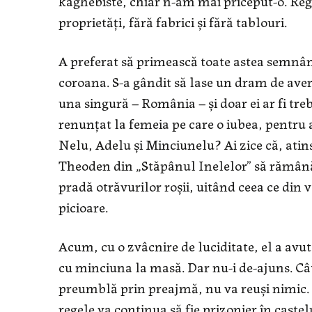
kaghebiste, chiar n-am mai priceput-o. Reg
proprietăţi, fără fabrici şi fără tablouri.
A preferat să primească toate astea semnân
coroana. S-a gândit să lase un dram de avere 
una singură – România – şi doar ei ar fi treb
renunţat la femeia pe care o iubea, pentru a
Nelu, Adelu şi Minciunelu? Ai zice că, atins
Theoden din „Stăpânul Inelelor” să rămână c
pradă otrăvurilor roşii, uitând ceea ce din 
picioare.
Acum, cu o zvâcnire de luciditate, el a avut t
cu minciuna la masă. Dar nu-i de-ajuns. Câtă
preumblă prin preajmă, nu va reuşi nimic. Ţ
regele va continua să fie prizonier în caste