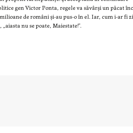
litice gen Victor Ponta, regele va săvârşi un păcat înc
ilioane de români şi-au pus-o în el. Iar, cum i-ar fi z
 „aiasta nu se poate, Maiestate!”.