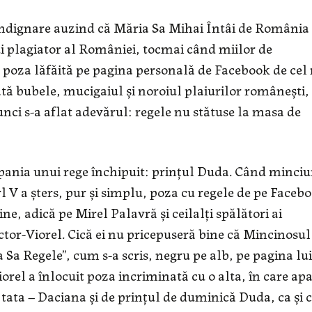
indignare auzind că Măria Sa Mihai Întâi de România
i plagiator al României, tocmai când miilor de
d poza lăfăită pe pagina personală de Facebook de cel
tă bubele, mucigaiul şi noroiul plaiurilor româneşti,
unci s-a aflat adevărul: regele nu stătuse la masa de
pania unui rege închipuit: prinţul Duda. Când minci
rl V a şters, pur şi simplu, poza cu regele de pe Faceb
ne, adică pe Mirel Palavră şi ceilalţi spălători ai
ctor-Viorel. Cică ei nu pricepuseră bine că Mincinosul
Sa Regele”, cum s-a scris, negru pe alb, pe pagina lui,
iorel a înlocuit poza incriminată cu o alta, în care ap
’ tata – Daciana şi de prinţul de duminică Duda, ca şi