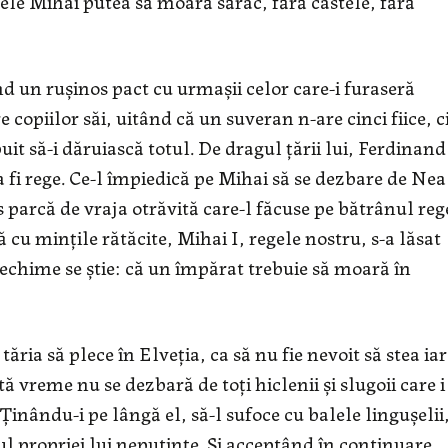
ele Mihai putea să moară sărac, fără castele, fără
d un ruşinos pact cu urmaşii celor care-i furaseră
copiilor săi, uitând că un suveran n-are cinci fiice, c
uit să-i dăruiască totul. De dragul ţării lui, Ferdinand
 fi rege. Ce-l împiedică pe Mihai să se dezbare de Nea
 parcă de vraja otrăvită care-l făcuse pe bătrânul reg
u minţile rătăcite, Mihai I, regele nostru, s-a lăsat
vechime se ştie: că un împărat trebuie să moară în
ăria să plece în Elveţia, ca să nu fie nevoit să stea iar
 vreme nu se dezbară de toţi hiclenii şi slugoii care i
inându-i pe lângă el, să-l sufoce cu balele linguşelii
lul propriei lui neputinţe. Şi acceptând în continuare