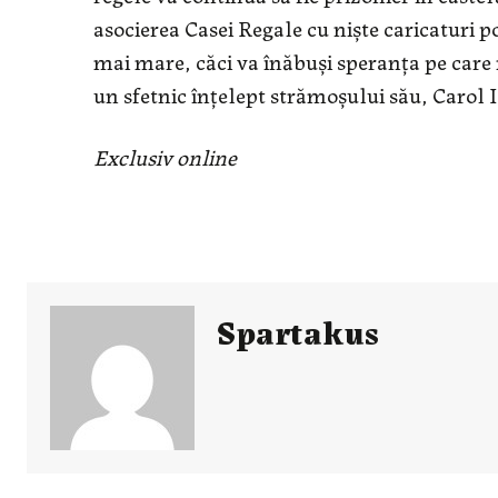
asocierea Casei Regale cu nişte caricaturi po
mai mare, căci va înăbuşi speranţa pe care m
un sfetnic înţelept strămoşului său, Carol I,
Exclusiv online
Spartakus