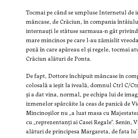
Tocmai pe când se umpluse Internetul de 
mâncase, de Crăciun, în compania întâiulu
internauţi le stătuse sarmaua-n gât privin
mare mincinos pe care l-au zămislit vreoda
poză în care apăreau el şi regele, tocmai at
Crăciun alături de Ponta.
De fapt, Dottore închipuit mâncase în com
colosală a ieşit la iveală, domnul Ctrl C/Ct
şi a dat vina, normal, pe echipa lui de imagi
izmenelor spârcâite la ceas de panică de Vi
Mincinoşilor nu „a luat masa cu Majestatea 
cu „reprezentanţi ai Casei Regale”. Senin, V
alături de principesa Margareta, de fata lu