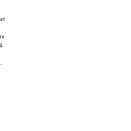
dat
re
nă
.
a