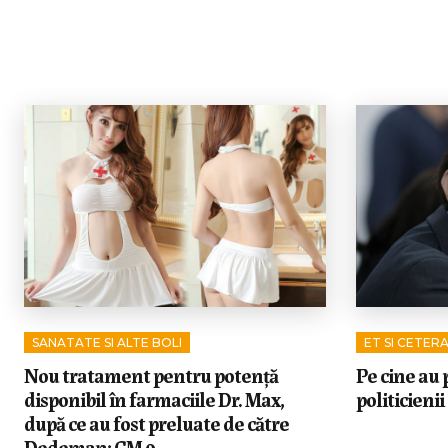
SANATATE SI ALTE BOLI
ET SI CETER
Nou tratament pentru potență
Pe cine au p
disponibil în farmaciile Dr. Max,
politicienii
după ce au fost preluate de către
Dedeman: CM 9