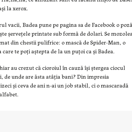
și la xerox.
erul vacii, Badea pune pe pagina sa de Facebook o poz
iște șervețele printate sub formă de dolari. Se mozole
mat din chestii pulifrice: o mască de Spider-Man, o
a care te poți aștepta de la un puțoi ca și Badea.
iar au crezut că cioroiul în cauză își ștergea ciocul
ăi, de unde are ăsta atâția bani? Din impresia
zeci și ceva de ani n-ai un job stabil, ci o mascaradă
alfabet.