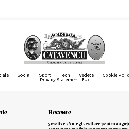
ciale
Social
Sport
Tech
Vedete
Cookie Poli
Privacy Statement (EU)
nie
Recente
5 motive să alegi vestiare pentru angaj
containere modulare pentru organiza