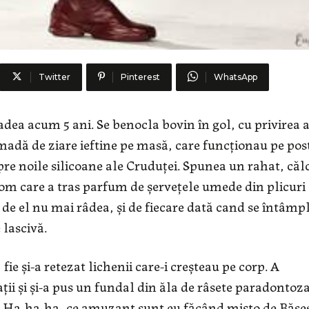
Twitter
Pinterest
WhatsApp
ea acum 5 ani. Se benocla bovin în gol, cu privirea a
madă de ziare ieftine pe masă, care funcționau pe pos
spre noile silicoane ale Cruduței. Spunea un rahat, căl
e om care a tras parfum de șervețele umede din plicuri
 de el nu mai râdea, și de fiecare dată cand se întâmp
 lascivă.
fie și-a retezat lichenii care-i creșteau pe corp. A
ații și și-a pus un fundal din ăla de râsete paradontoza
c. Ha,ha,ha, ce amuzant sunt eu făcând mișto de Băse