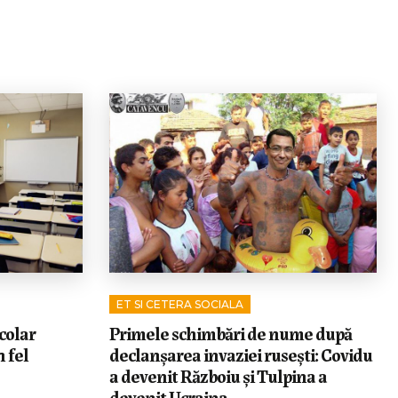
ET SI CETERA SOCIALA
colar
Primele schimbări de nume după
 fel
declanșarea invaziei rusești: Covidu
a devenit Războiu și Tulpina a
devenit Ucraina