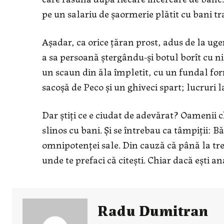
pe un salariu de șaormerie plătit cu bani tra
Așadar, ca orice țăran prost, adus de la ug
a sa persoană ștergându-și botul borît cu n
un scaun din ăla împletit, cu un fundal for
sacoșă de Peco și un ghiveci spart; lucruri l
Dar știți ce e ciudat de adevărat? Oamenii ch
slinos cu bani. Și se întrebau ca tâmpiții: B
omnipotenței sale. Din cauză că până la trei
unde te prefaci că citești. Chiar dacă ești an
Radu Dumitran