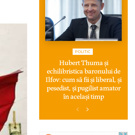
POLITIC
Hubert Thuma și
echilibristica baronului de
Ilfov: cum să fii și liberal, și
pesedist, și pugilist amator
în același timp