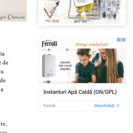
ia
t de
ca
 de
la
te,
scu,