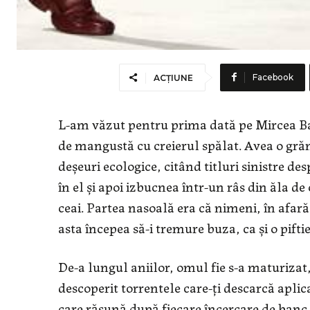
Facebook
ACȚIUNE
L-am văzut pentru prima dată pe Mircea Bad
de mangustă cu creierul spălat. Avea o gră
deșeuri ecologice, citând titluri sinistre de
în el și apoi izbucnea într-un râs din ăla d
ceai. Partea nasoală era că nimeni, în afară
asta începea să-i tremure buza, ca și o piftie
De-a lungul aniilor, omul fie s-a maturizat, 
descoperit torrentele care-ți descarcă aplic
care răsună după fiecare încercare de ban