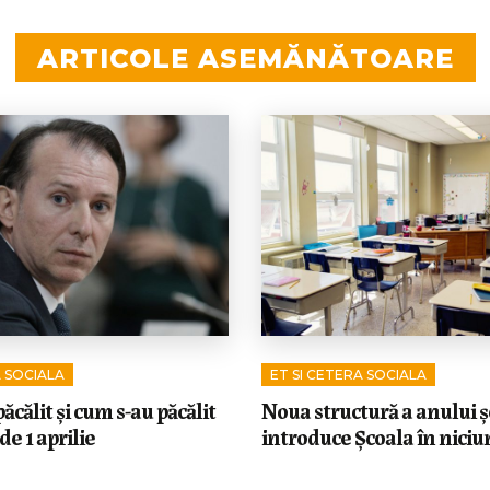
ARTICOLE ASEMĂNĂTOARE
A SOCIALA
ET SI CETERA SOCIALA
ăcălit și cum s-au păcălit
Noua structură a anului ș
 de 1 aprilie
introduce Școala în niciun