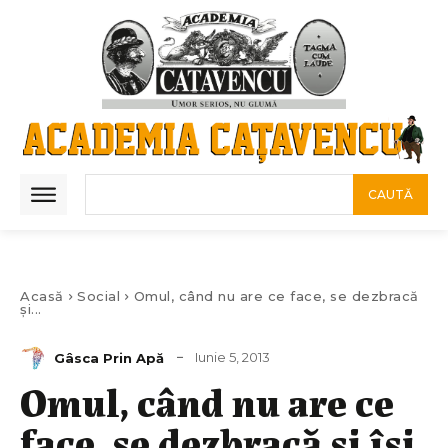
CAUTĂ
Acasă
Social
Omul, când nu are ce face, se dezbracă
şi...
Iunie 5, 2013
Gâsca Prin Apă
Omul, când nu are ce
face, se dezbracă şi îşi