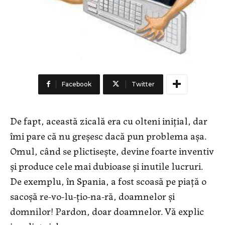
Facebook
Twitter
De fapt, această zicală era cu olteni iniţial, dar
îmi pare că nu greşesc dacă pun problema aşa.
Omul, când se plictiseşte, devine foarte inventiv
şi produce cele mai dubioase şi inutile lucruri.
De exemplu, în Spania, a fost scoasă pe piaţă o
sacoşă re-vo-lu-ţio-na-ră, doamnelor şi
domnilor! Pardon, doar doamnelor. Vă explic