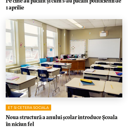
Pe cine au păcălit și cum s-au păcălit politicienii de
1 aprilie
ET SI CETERA SOCIALA
Noua structură a anului școlar introduce Școala
în niciun fel