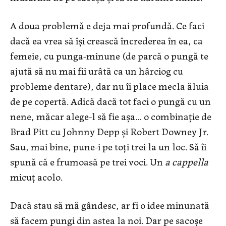
A doua problemă e deja mai profundă. Ce faci
dacă ea vrea să îşi crească încrederea în ea, ca
femeie, cu punga-minune (de parcă o pungă te
ajută să nu mai fii urâtă ca un hârciog cu
probleme dentare), dar nu îi place mecla ăluia
de pe copertă. Adică dacă tot faci o pungă cu un
nene, măcar alege-l să fie aşa… o combinaţie de
Brad Pitt cu Johnny Depp şi Robert Downey Jr.
Sau, mai bine, pune-i pe toţi trei la un loc. Să îi
spună că e frumoasă pe trei voci. Un
a cappella
micuţ acolo.
Dacă stau să mă gândesc, ar fi o idee minunată
să facem pungi din astea la noi. Dar pe sacoşe