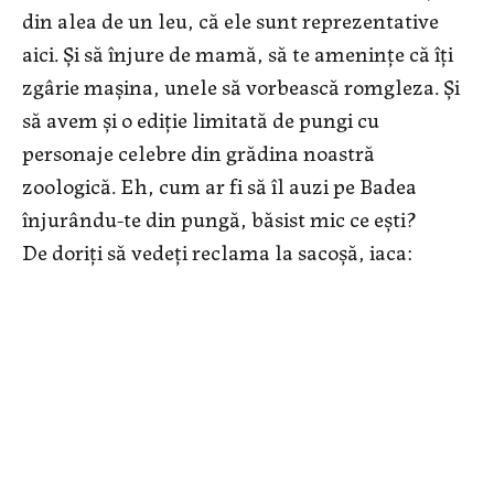
din alea de un leu, că ele sunt reprezentative
aici. Şi să înjure de mamă, să te ameninţe că îţi
zgârie maşina, unele să vorbească romgleza. Şi
să avem şi o ediţie limitată de pungi cu
personaje celebre din grădina noastră
zoologică. Eh, cum ar fi să îl auzi pe Badea
înjurându-te din pungă, băsist mic ce eşti?
De doriţi să vedeţi reclama la sacoşă, iaca: