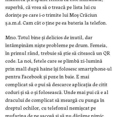
superbă, că vrea să o treacă pe lista lui cu
dorinţe pe care i-o trimite lui Moş Crăciun
ş.a.m.d. Cam cât o ţine pe ea bateria la telefon.
Mno. Totul bine şi delicios de inutil, dar
întâmpinăm nişte probleme pe drum. Femeia,
în primul rând, trebuie să ştie să citească un QR
code. La noi, fetele care se plimbă zi-lumină
prin mall după haine îşi folosesc smartphone-ul
pentru Facebook şi poze în baie. E mai
complicat să o pui să descarce aplicaţia de citit
coduri şi să o şi folosească. Unde mai pui că e al
dracului de complicat să meargă cu punga în
dreptul ochilor, cu telefonul nemişcat pe
mufarina de pe sacoşă şi să nu dărâme nimic.