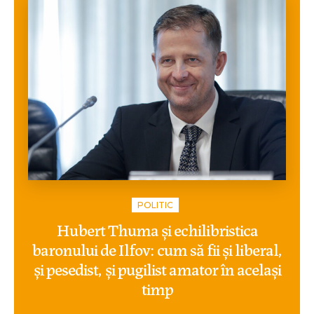
POLITIC
Hubert Thuma și echilibristica
baronului de Ilfov: cum să fii și liberal,
și pesedist, și pugilist amator în același
timp