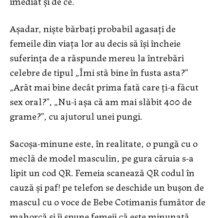
imediat şi de ce.
Aşadar, nişte bărbaţi probabil agasaţi de
femeile din viaţa lor au decis să îşi încheie
suferinţa de a răspunde mereu la întrebări
celebre de tipul „Îmi stă bine în fusta asta?”
„Arăt mai bine decât prima fată care ţi-a făcut
sex oral?”, „Nu-i aşa că am mai slăbit 400 de
grame?”, cu ajutorul unei pungi.
Sacoşa-minune este, în realitate, o pungă cu o
meclă de model masculin, pe gura căruia s-a
lipit un cod QR. Femeia scanează QR codul în
cauză şi paf! pe telefon se deschide un buşon de
mascul cu o voce de Bebe Cotimanis fumător de
mahorcă şi îi spune femeii că este minunată,