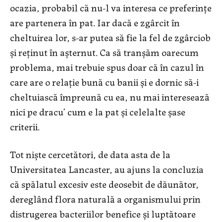
ocazia, probabil că nu-l va interesa ce preferinţe
are partenera în pat. Iar dacă e zgârcit în
cheltuirea lor, s-ar putea să fie la fel de zgârciob
şi reţinut în aşternut. Ca să tranşăm oarecum
problema, mai trebuie spus doar că în cazul în
care are o relaţie bună cu banii şi e dornic să-i
cheltuiască împreună cu ea, nu mai interesează
nici pe dracu’ cum e la pat şi celelalte şase
criterii.
Tot nişte cercetători, de data asta de la
Universitatea Lancaster, au ajuns la concluzia
că spălatul excesiv este deosebit de dăunător,
dereglând flora naturală a organismului prin
distrugerea bacteriilor benefice şi luptătoare