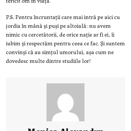
fericit om în viaţă.”
P.S. Pentru încruntaţii care mai intră pe aici cu
jordia în mână şi puşi pe altoială: nu avem
nimic cu cercetătorii, de orice naţie ar fi ei, îi
iubim şi respectăm pentru ceea ce fac. Şi suntem
convinşi că au simţul umorului, aşa cum ne
dovedesc multe dintre studiile lor!
Monica Alexandru