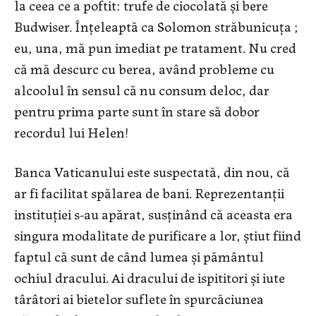
la ceea ce a poftit: trufe de ciocolată și bere
Budwiser. Înţeleaptă ca Solomon străbunicuţa ;
eu, una, mă pun imediat pe tratament. Nu cred
că mă descurc cu berea, având probleme cu
alcoolul în sensul că nu consum deloc, dar
pentru prima parte sunt în stare să dobor
recordul lui Helen!
Banca Vaticanului este suspectată, din nou, că
ar fi facilitat spălarea de bani. Reprezentanţii
instituţiei s-au apărat, susţinând că aceasta era
singura modalitate de purificare a lor, ştiut fiind
faptul că sunt de când lumea şi pământul
ochiul dracului. Ai dracului de ispititori şi iute
târâtori ai bietelor suflete în spurcăciunea