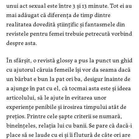
unui act sexual este între 3 şi 13 minute. Tot ei au
mai adăugat că diferenţa de timp dintre
realitatea dovedită ştiinţific şi fantasmele din
revistele pentru femei trebuie petrecută vorbind
despre asta.
În sfârşit, o revistă glossy a pus la punct un ghid
cu ajutorul căruia femeile îşi vor da seama dacă
un bărbat e bun la pat ori ba, desigur înainte de
a ajunge în pat cu el, că tocmai asta este şi ideea
articolului, să le ajute în evitarea unor
experienţe penibile şi irosirea timpului atât de
preţios. Printre cele şapte criterii se numară,
bineînţeles, relaţia lui cu banii. Se pare că dacă-i
place să se laude cu ei şi îi flutură de câte ori are