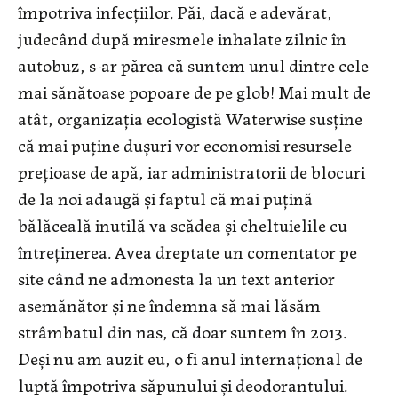
împotriva infecțiilor. Păi, dacă e adevărat,
judecând după miresmele inhalate zilnic în
autobuz, s-ar părea că suntem unul dintre cele
mai sănătoase popoare de pe glob! Mai mult de
atât, organizaţia ecologistă Waterwise susține
că mai puține dușuri vor economisi resursele
prețioase de apă, iar administratorii de blocuri
de la noi adaugă şi faptul că mai puţină
bălăceală inutilă va scădea şi cheltuielile cu
întreţinerea. Avea dreptate un comentator pe
site când ne admonesta la un text anterior
asemănător şi ne îndemna să mai lăsăm
strâmbatul din nas, că doar suntem în 2013.
Deşi nu am auzit eu, o fi anul internaţional de
luptă împotriva săpunului şi deodorantului.