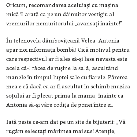
Oricum, recomandarea aceluiaşi cu maşina
mică îl arată ca pe un dăinuitor vestigiu al
vremurilor nemuritorului „avansaţi înainte!”
În telenovela dâmboviţeană Velea -Antonia
apar noi informaţii bombă! Cică motivul pentru
care respectivul ar fi ales să-şi lase nevasta este
acela că-l făcea de ruşine la sală, ascultând
manele în timpul luptei sale cu fiarele. Părerea
mea e că dacă ea ar fi ascultat în schimb muzica
soţului ar fi plecat prima la mama, înainte ca
Antonia să-şi vâre codiţa de ponei între ei.
Iată peste ce-am dat pe un site de bijuterii: „Vă
rugăm selectaţi mărimea mai sus! Atenţie,