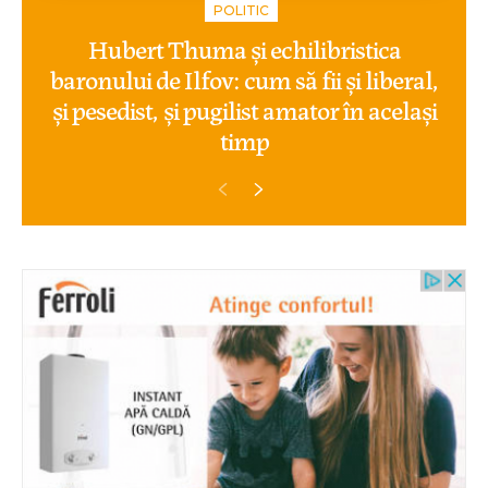
POLITIC
Hubert Thuma și echilibristica
baronului de Ilfov: cum să fii și liberal,
și pesedist, și pugilist amator în același
timp