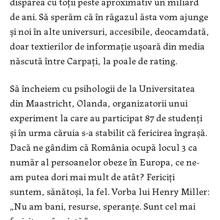
dispărea cu toţii peste aproximativ un miliard
de ani. Să sperăm că în răgazul ăsta vom ajunge
şi noi în alte universuri, accesibile, deocamdată,
doar textierilor de informaţie uşoară din media
născută între Carpaţi, la poale de rating.
Să încheiem cu psihologii de la Universitatea
din Maastricht, Olanda, organizatorii unui
experiment la care au participat 87 de studenţi
şi în urma căruia s-a stabilit că fericirea îngraşă.
Dacă ne gândim că România ocupă locul 3 ca
număr al persoanelor obeze în Europa, ce ne-
am putea dori mai mult de atât? Fericiţi
suntem, sănătoşi, la fel. Vorba lui Henry Miller:
„Nu am bani, resurse, speranţe. Sunt cel mai