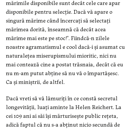
mărimile disponibile sunt decât cele care apar
disponibile pentru selecţie. Dacă vă apare o
singură mărime când încercaţi să selectaţi
mărimea dorită, înseamnă că decât acea
mărime mai este pe stoc!”. Fiindcă-n zilele
noastre agramatismul e cool dacă-i şi asumat cu
naturaleţea miserupismului mioritic, nici nu
mai contează cine a postat trăsnaia, decât că eu
nu m-am putut abţine să nu vă o împartăşesc.
Ca şi miniştrii, de altfel.
Dacă vreti să vă lămuriţi în ce constă secretul
longevităţii, luaţi aminte la Helen Reichert. La
cei 109 ani ai săi îşi mărturiseşte public reţeta,
adică faptul că nu s-a abținut nicio secundă de