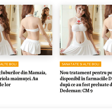
 ALTE BOLI
SANATATE SI ALTE BOLI
cluburilor din Mamaia,
Nou tratament pentru po
ariola maimuței. Au
disponibil în farmaciile D
e lor
după ce au fost preluate d
Dedeman: CM 9