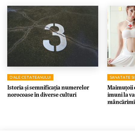
D'ALE CETATEANULUI
SANATATE SI
Istoria și semnificația numerelor
Maimuțoii 
norocoase în diverse culturi
imuni la v
mâncărimil