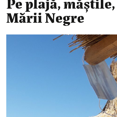
Pe plajă, măștile
Mării Negre