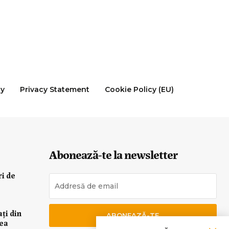
cy
Privacy Statement
Cookie Policy (EU)
Abonează-te la newsletter
ri de
ați din
ABONEAZĂ-TE
rea