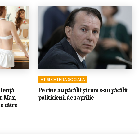
ET SI CETERA SOCIALA
tență
Pe cine au păcălit și cum s-au păcălit
r. Max,
politicienii de 1 aprilie
e către