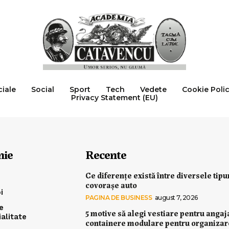
ciale
Social
Sport
Tech
Vedete
Cookie Poli
Privacy Statement (EU)
nie
Recente
Ce diferențe există între diversele tipu
covorașe auto
i
PAGINA DE BUSINESS
august 7, 2026
e
5 motive să alegi vestiare pentru angaj
ialitate
containere modulare pentru organiza