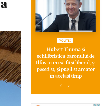
za
POLITIC
Hubert Thuma și
echilibristica baronului de
Ilfov: cum să fii și liberal, și
pesedist, și pugilist amator
în același timp