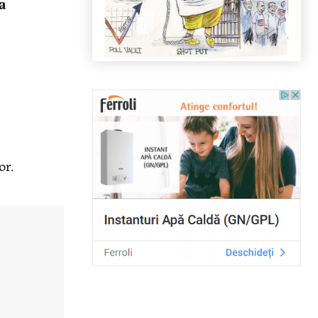
ja
or.