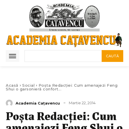
CAUTĂ
Acasă
Social
Poșta Redacției: Cum amenajezi Feng
Shui o garsonieră confort...
Martie 22, 2014
Academia Caţavencu
Poșta Redacției: Cum
amenajezi Feng Shui o