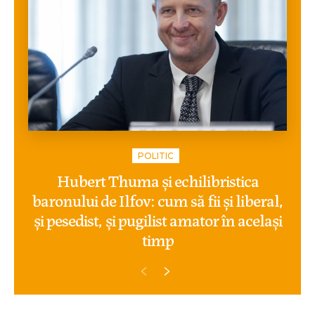
POLITIC
Hubert Thuma și echilibristica
baronului de Ilfov: cum să fii și liberal,
și pesedist, și pugilist amator în același
timp