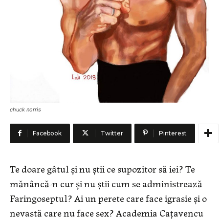
chuck norris
Facebook
Twitter
Pinterest
Te doare gâtul și nu știi ce supozitor să iei? Te
mănâncă-n cur și nu știi cum se administrează
Faringoseptul? Ai un perete care face igrasie și o
nevastă care nu face sex? Academia Cațavencu