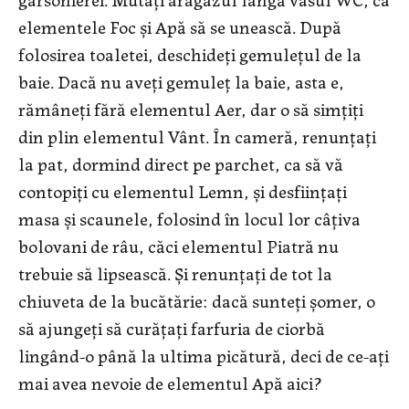
elementele Foc şi Apă să se unească. După
folosirea toaletei, deschideţi gemuleţul de la
baie. Dacă nu aveţi gemuleţ la baie, asta e,
rămâneţi fără elementul Aer, dar o să simţiţi
din plin elementul Vânt. În cameră, renunţaţi
la pat, dormind direct pe parchet, ca să vă
contopiţi cu elementul Lemn, şi desfiinţaţi
masa şi scaunele, folosind în locul lor câţiva
bolovani de râu, căci elementul Piatră nu
trebuie să lipsească. Şi renunţaţi de tot la
chiuveta de la bucătărie: dacă sunteţi şomer, o
să ajungeţi să curăţaţi farfuria de ciorbă
lingând-o până la ultima picătură, deci de ce-aţi
mai avea nevoie de elementul Apă aici?