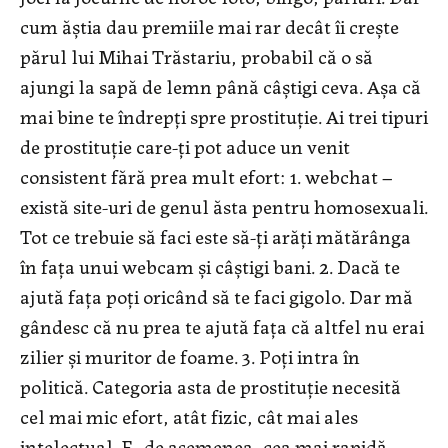
cum ăștia dau premiile mai rar decât îi crește
părul lui Mihai Trăstariu, probabil că o să
ajungi la sapă de lemn până câștigi ceva. Așa că
mai bine te îndrepți spre prostituție. Ai trei tipuri
de prostituție care-ți pot aduce un venit
consistent fără prea mult efort: 1. webchat –
există site-uri de genul ăsta pentru homosexuali.
Tot ce trebuie să faci este să-ți arăți mătărânga
în fața unui webcam și câștigi bani. 2. Dacă te
ajută fața poți oricând să te faci gigolo. Dar mă
gândesc că nu prea te ajută fața că altfel nu erai
zilier și muritor de foame. 3. Poți intra în
politică. Categoria asta de prostituție necesită
cel mai mic efort, atât fizic, cât mai ales
intelectual. E, de asemenea, cea mai rapidă