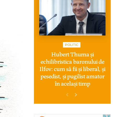
POLITIC
Hubert Thuma și
echilibristica baronului de
Ilfov: cum să fii și liberal, și
pesedist, și pugilist amator
în același timp