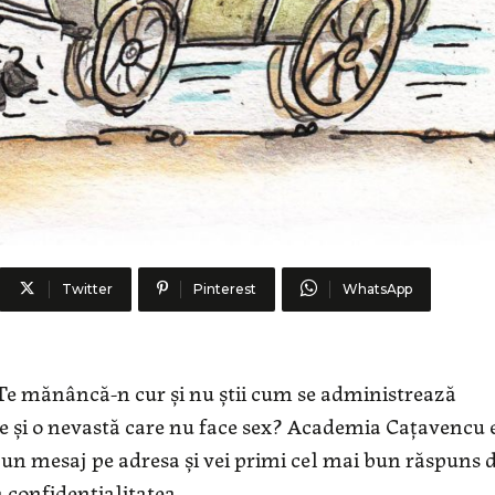
Twitter
Pinterest
WhatsApp
i? Te mănâncă-n cur și nu știi cum se administrează
ie și o nevastă care nu face sex? Academia Cațavencu 
e un mesaj pe adresa și vei primi cel mai bun răspuns 
 confidențialitatea.