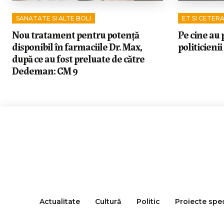
SANATATE SI ALTE BOLI
ET SI CETER
Nou tratament pentru potență
Pe cine au p
disponibil în farmaciile Dr. Max,
politicienii
după ce au fost preluate de către
Dedeman: CM 9
Actualitate
Cultură
Politic
Proiecte spe