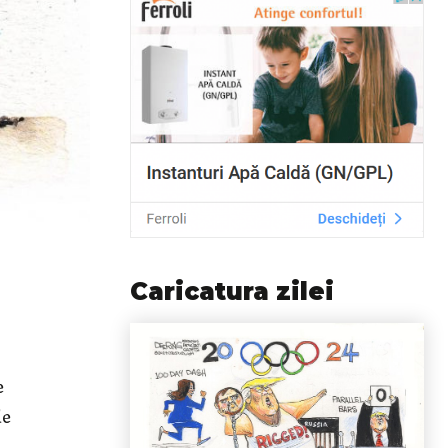
Caricatura zilei
e
de