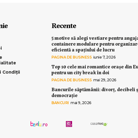
nie
Recente
5 motive să alegi vestiare pentru angaj
containere modulare pentru organiza
i
eficientă a spațiului de lucru
e
PAGINA DE BUSINESS
iunie 7, 2026
ialitate
Top 10 cele mai romantice orașe din E
pentru un city break în doi
 Condiții
PAGINA DE BUSINESS
mai 29, 2026
Bancurile săptămânii: divorț, decibeli ș
democrație
BANCURI
mai 9, 2026