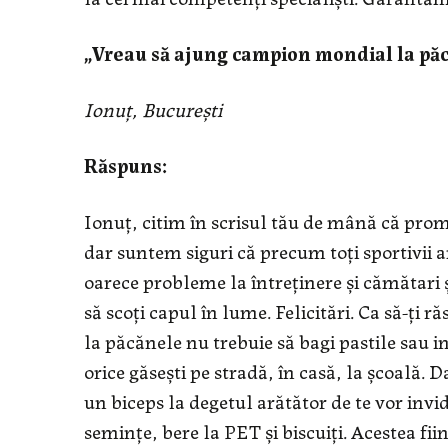
„Vreau să ajung campion mondial la păc
Ionuț, București
Răspuns:
Ionuț, citim în scrisul tău de mână că prom
dar suntem siguri că precum toți sportivii am
oarece probleme la întreținere și cămătari și 
să scoți capul în lume. Felicitări. Ca să-ț
la păcănele nu trebuie să bagi pastile sau in
orice găsești pe stradă, în casă, la școală. 
un biceps la degetul arătător de te vor invid
semințe, bere la PET și biscuiți. Acestea fii