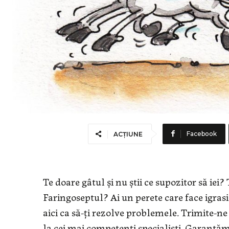
Facebook
ACȚIUNE
Te doare gâtul și nu știi ce supozitor să ie
Faringoseptul? Ai un perete care face igras
aici ca să-ți rezolve problemele. Trimite-n
la cei mai competenți specialiști. Garantăm