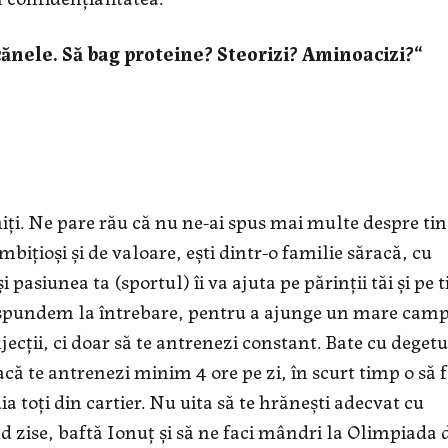
ănele. Să bag proteine? Steorizi? Aminoacizi?“
iți. Ne pare rău că nu ne-ai spus mai multe despre tin
bițioși și de valoare, ești dintr-o familie săracă, cu
pasiunea ta (sportul) îi va ajuta pe părinții tăi și pe t
i răspundem la întrebare, pentru a ajunge un mare cam
jecții, ci doar să te antrenezi constant. Bate cu degetu
Dacă te antrenezi minim 4 ore pe zi, în scurt timp o să f
ia toți din cartier. Nu uita să te hrănești adecvat cu
nd zise, baftă Ionuț și să ne faci mândri la Olimpiada 