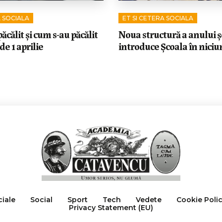
A SOCIALA
ET SI CETERA SOCIALA
ăcălit și cum s-au păcălit
Noua structură a anului ș
 de 1 aprilie
introduce Școala în niciun
ciale
Social
Sport
Tech
Vedete
Cookie Poli
Privacy Statement (EU)