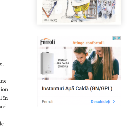
e,
ine
pion
l în
aci
de