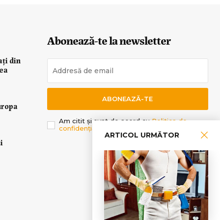
Abonează-te la newsletter
ați din
rea
ABONEAZĂ-TE
uropa
Am citit și sunt de acord cu
Politica de
confidențialitate
.
ARTICOL URMĂTOR
i