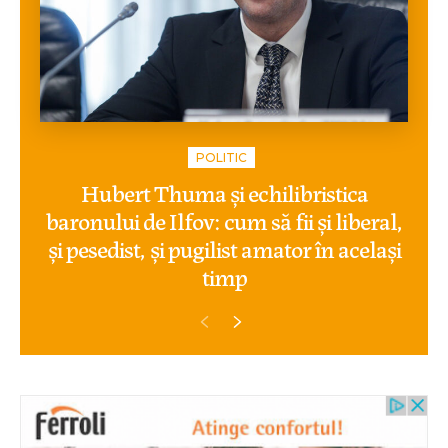
POLITIC
Hubert Thuma și echilibristica
baronului de Ilfov: cum să fii și liberal,
și pesedist, și pugilist amator în același
timp