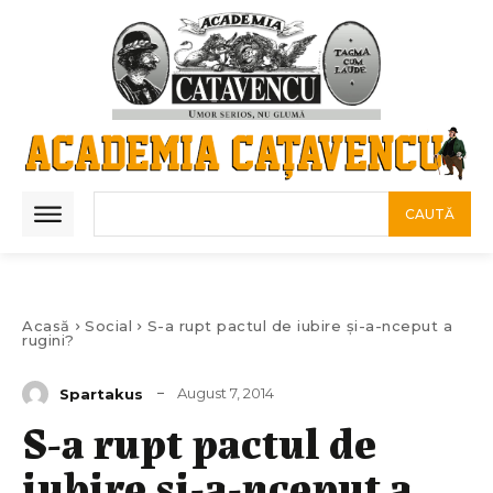
CAUTĂ
Acasă
Social
S-a rupt pactul de iubire şi-a-nceput a
rugini?
August 7, 2014
Spartakus
S-a rupt pactul de
iubire şi-a-nceput a