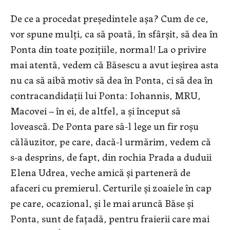
De ce a procedat preşedintele aşa? Cum de ce,
vor spune mulţi, ca să poată, în sfârşit, să dea în
Ponta din toate poziţiile, normal! La o privire
mai atentă, vedem că Băsescu a avut ieşirea asta
nu ca să aibă motiv să dea în Ponta, ci să dea în
contracandidaţii lui Ponta: Iohannis, MRU,
Macovei – în ei, de altfel, a şi început să
lovească. De Ponta pare să-l lege un fir roşu
călăuzitor, pe care, dacă-l urmărim, vedem că
s-a desprins, de fapt, din rochia Prada a duduii
Elena Udrea, veche amică şi parteneră de
afaceri cu premierul. Certurile şi zoaiele în cap
pe care, ocazional, şi le mai aruncă Băse şi
Ponta, sunt de faţadă, pentru fraierii care mai