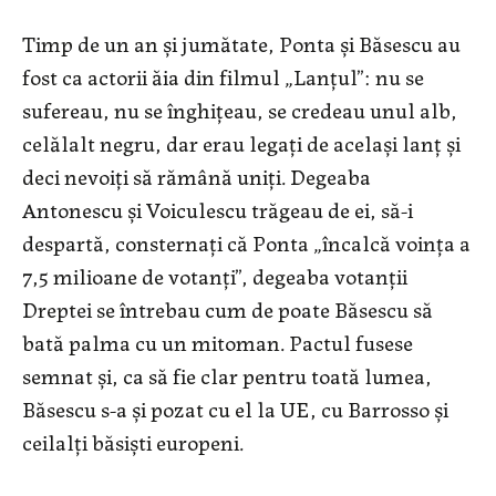
Timp de un an şi jumătate, Ponta şi Băsescu au
fost ca actorii ăia din filmul „Lanţul”: nu se
sufereau, nu se înghiţeau, se credeau unul alb,
celălalt negru, dar erau legaţi de acelaşi lanţ şi
deci nevoiţi să rămână uniţi. Degeaba
Antonescu şi Voiculescu trăgeau de ei, să-i
despartă, consternaţi că Ponta „încalcă voinţa a
7,5 milioane de votanţi”, degeaba votanţii
Dreptei se întrebau cum de poate Băsescu să
bată palma cu un mitoman. Pactul fusese
semnat şi, ca să fie clar pentru toată lumea,
Băsescu s-a şi pozat cu el la UE, cu Barrosso şi
ceilalţi băsişti europeni.