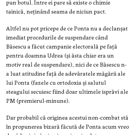
pun botul. Între ei pare să existe o chimie
tainică, neţinând seama de niciun pact.
Altfel nu pot pricepe de ce Ponta nu a declanşat
imediat procedurile de suspendare când
Băsescu a făcut campanie electorală pe faţă
pentru doamna Udrea (şi ăsta chiar era un
motiv real de suspendare), nici de ce Băsescu n-
a luat atitudine faţă de adevăratele măgării ale
lui Ponta (fazele cu ortodoxia şi salutul
steagului secuiesc fiind doar ultimele isprăvi ale
PM (premierul-minune).
Dar probabil că originea acestui non-combat stă
în propunerea bizară făcută de Ponta acum vreo