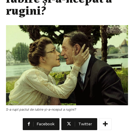
rugini?
S-a rupt pactul de iubire şi-a-nceput a rugini?
Facebook
Twitter