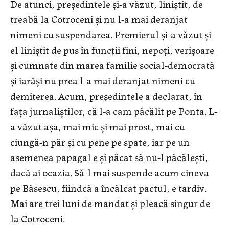
De atunci, preşedintele şi-a văzut, liniştit, de
treabă la Cotroceni şi nu l-a mai deranjat
nimeni cu suspendarea. Premierul şi-a văzut şi
el liniştit de pus în funcţii fini, nepoţi, verişoare
şi cumnate din marea familie social-democrată
şi iarăşi nu prea l-a mai deranjat nimeni cu
demiterea. Acum, preşedintele a declarat, în
faţa jurnaliştilor, că l-a cam păcălit pe Ponta. L-
a văzut aşa, mai mic şi mai prost, mai cu
ciungă-n păr şi cu pene pe spate, iar pe un
asemenea papagal e şi păcat să nu-l păcăleşti,
dacă ai ocazia. Să-l mai suspende acum cineva
pe Băsescu, fiindcă a încălcat pactul, e tardiv.
Mai are trei luni de mandat şi pleacă singur de
la Cotroceni.