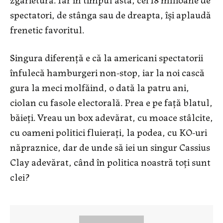
spectatori, de stânga sau de dreapta, îşi aplaudă
frenetic favoritul.
Singura diferenţă e că la americani spectatorii
înfulecă hamburgeri non-stop, iar la noi cască
gura la meci molfăind, o dată la patru ani,
ciolan cu fasole electorală. Prea e pe faţă blatul,
băieţi. Vreau un box adevărat, cu moace stâlcite,
cu oameni politici fluieraţi, la podea, cu KO-uri
năpraznice, dar de unde să iei un singur Cassius
Clay adevărat, când în politica noastră toţi sunt
clei?