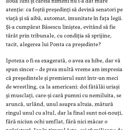
două luni şi căreia nimeni nu i-a dat mare
atenţie: ca foştii preşedinţi să devină senatori pe
viaţă şi să aibă, automat, imunitate în faţa legii.
Şi-a cumpărat Băsescu liniştea, evitând să fie
târât prin tribunale, cu condiţia să sprijine,
tacit, alegerea lui Ponta ca preşedinte?
Ipoteza o fi ea exagerată, o avea ea hibe, dar vă
spun sincer – de prea multă vreme am impresia
că preşedintele şi premierul sunt într-un meci
de wrestling, ca la americani: doi fătălăi uriaşi
şi musclaţi, care-şi cară pumni cu nemiluita, se
aruncă, urlând, unul asupra altuia, mătură
ringul unul cu altul, dar la final sunt noi-nouţi,
fără niciun ochi umflat, fără nici măcar o
zgârietură. Iar în timpul ăsta, cei 18 milioane de