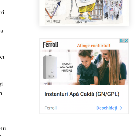
ri
t
da
ci
şi
m
 nu