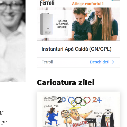
Caricatura zilei
ă”
 pe