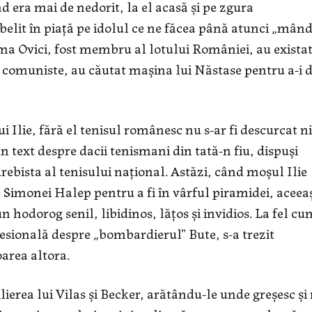
d era mai de nedorit, la el acasă şi pe zgura
 belit în piaţă pe idolul ce ne făcea până atunci „mând
a Ovici, fost membru al lotului României, au exista
i comuniste, au căutat maşina lui Năstase pentru a-i 
lui Ilie, fără el tenisul românesc nu s-ar fi descurcat ni
 text despre dacii tenismani din tată-n fiu, dispuşi
urebista al tenisului naţional. Astăzi, când moşul Ilie
te Simonei Halep pentru a fi în vârful piramidei, aceea
n hodorog senil, libidinos, lăţos şi invidios. La fel cu
esională despre „bombardierul” Bute, s-a trezit
area altora.
lierea lui Vilas şi Becker, arătându-le unde greşesc şi