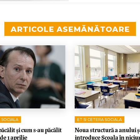
ARTICOLE ASEMĂNĂTOARE
A SOCIALA
ET SI CETERA SOCIALA
ăcălit și cum s-au păcălit
Noua structură a anului ș
 de 1 aprilie
introduce Școala în niciun