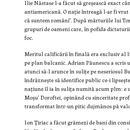
Ilie Năstase l-a făcut să greşească exact cân
antiamericană. O naţie întreagă l-ar fi vrut
că suntem români”. După mărturiile lui Tom
grupuri de oameni care, în pofida dictaturi
foc.
Meritul calificării în finală era exclusiv al 
pe plan balcanic. Adrian Păunescu a scris un
atunci să-l arunce în suliţe pe neseriosul B
îndrăzneşte să identifice public ce-i lipseş
naţiune îl ia în suliţa numită acum plm: e u
Moşu’ Doroftei, opinând cu sinceritate prof
transformat într-un pitic dujmănos pă valo
Ion Ţiriac a făcut grămezi de bani din consi