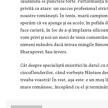
lăudându-le punctele forte. Performanţa S
privită ca atare: un succes profesional stri
noastre româneşti. În tenis, marii campioni 
sperăm că va ajunge şi ea acolo, în pofida de
face carieră, în loc de a-şi implanta silicoa
vom privi şi noi un meci de tenis comentând
nimeni mândru dacă intrau mingile Simonei 
Sharapovei. Sau invers.
Cât despre specialiştii mioritici în datul cu
ciocoflenderilor, când vorbeşte Năstase despr
treaba voastră! În rest, aşa este: e un moş l
mare românesc, începând cu el şi terminându