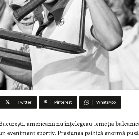
Twitter
Pinterest
WhatsApp
 Bucureşti, americanii nu înţelegeau „emoţia balcanic
ât un eveniment sportiv. Presiunea psihică enormă pusă