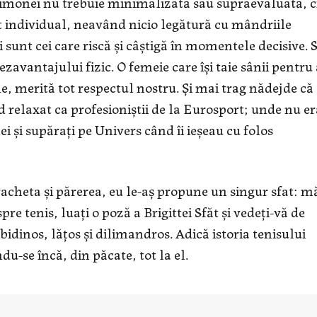
imonei nu trebuie minimalizată sau supraevaluată, c
ct individual, neavând nicio legătură cu mândriile
sunt cei care riscă şi câştigă în momentele decisive. 
zavantajului fizic. O femeie care îşi taie sânii pentru 
ne, merită tot respectul nostru. Şi mai trag nădejde că
 relaxat ca profesioniştii de la Eurosport; unde nu er
şi supăraţi pe Univers când îi ieşeau cu folos
 racheta şi părerea, eu le-aş propune un singur sfat: m
e tenis, luaţi o poză a Brigittei Sfăt şi vedeţi-vă de
ibidinos, lăţos şi dilimandros. Adică istoria tenisului
-se încă, din păcate, tot la el.