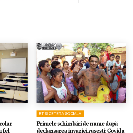
ET SI CETERA SOCIALA
colar
Primele schimbări de nume după
 fel
declanșarea invaziei rusești: Covidu