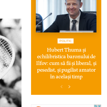
POLITIC
Hubert Thuma și
echilibristica baronului de
Ilfov: cum să fii și liberal, și
pesedist, și pugilist amator
în același timp