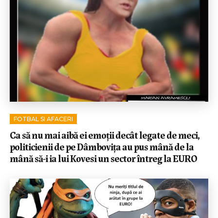
FOTBAL SI AFACERI
Ca să nu mai aibă ei emoții decât legate de meci,
politicienii de pe Dâmbovița au pus mână de la
mână să-i ia lui Kovesi un sector întreg la EURO