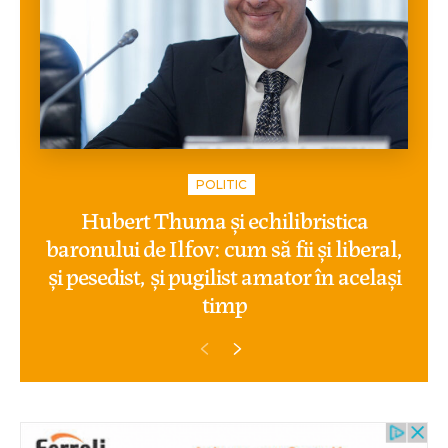
POLITIC
Hubert Thuma și echilibristica
baronului de Ilfov: cum să fii și liberal,
și pesedist, și pugilist amator în același
timp