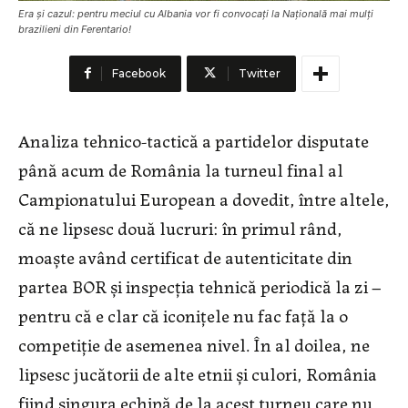
Era și cazul: pentru meciul cu Albania vor fi convocați la Națională mai mulți
brazilieni din Ferentario!
Facebook
Twitter
Analiza tehnico-tactică a partidelor disputate
până acum de România la turneul final al
Campionatului European a dovedit, între altele,
că ne lipsesc două lucruri: în primul rând,
moaște având certificat de autenticitate din
partea BOR și inspecția tehnică periodică la zi –
pentru că e clar că iconițele nu fac față la o
competiție de asemenea nivel. În al doilea, ne
lipsesc jucătorii de alte etnii și culori, România
fiind singura echipă de la acest turneu care nu