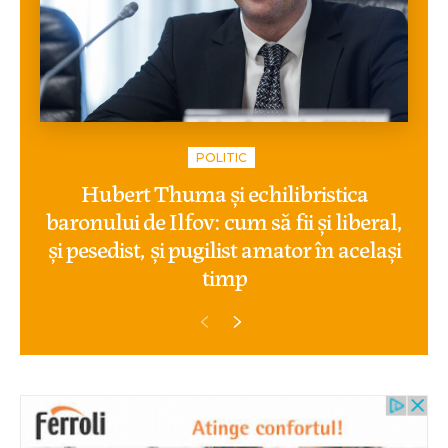
POLITIC
Hubert Thuma și echilibristica
baronului de Ilfov: cum să fii și liberal,
și pesedist, și pugilist amator în același
timp