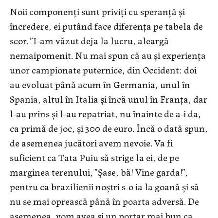
Noii componenți sunt priviți cu speranță și
încredere, ei putând face diferența pe tabela de
scor. ”I-am văzut deja la lucru, aleargă
nemaipomenit. Nu mai spun că au și experiența
unor campionate puternice, din Occident: doi
au evoluat până acum în Germania, unul în
Spania, altul în Italia și încă unul în Franța, dar
l-au prins și l-au repatriat, nu înainte de a-i da,
ca primă de joc, și 300 de euro. Încă o dată spun,
de asemenea jucători avem nevoie. Va fi
suficient ca Tata Puiu să strige la ei, de pe
marginea terenului, ”Șase, bă! Vine garda!”,
pentru ca brazilienii noștri s-o ia la goană și să
nu se mai oprească până în poarta adversă. De
asemenea, vom avea și un portar mai bun ca