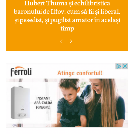
Hubert Thuma și echilibristica
baronului de Ilfov: cum să fii și liberal,
și pesedist, și pugilist amator în același
timp