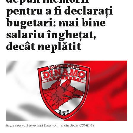
pentru a fi declarați
bugetari: mai bine
salariu înghețat,
decât neplătit
Gripa spaniolă amenință Dinamo, mai rău decât COVID-19