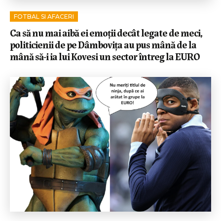
FOTBAL SI AFACERI
Ca să nu mai aibă ei emoții decât legate de meci,
politicienii de pe Dâmbovița au pus mână de la
mână să-i ia lui Kovesi un sector întreg la EURO