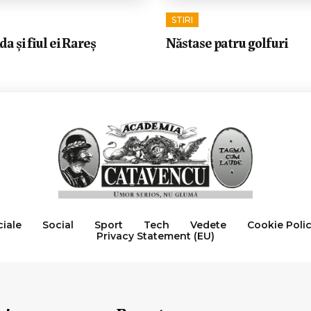
STIRI
 și fiul ei Rareș
Năstase patru golfuri
ciale
Social
Sport
Tech
Vedete
Cookie Poli
Privacy Statement (EU)