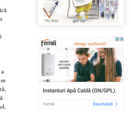
ică
s
i
 a
 se
ră,
să
nd,
e