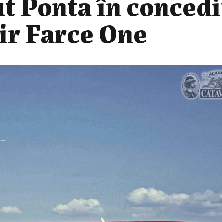
ut Ponta în concedi
ir Farce One