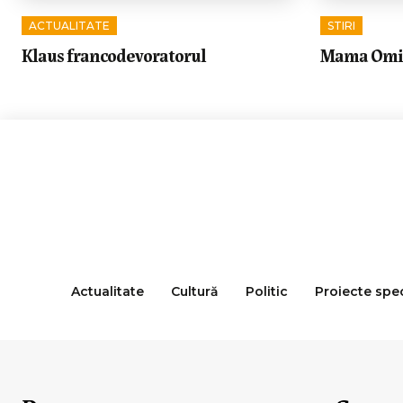
ACTUALITATE
STIRI
Klaus francodevoratorul
Mama Omida
Actualitate
Cultură
Politic
Proiecte spe