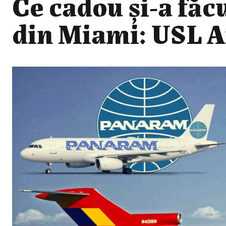
Ce cadou şi-a făc
din Miami: USL A