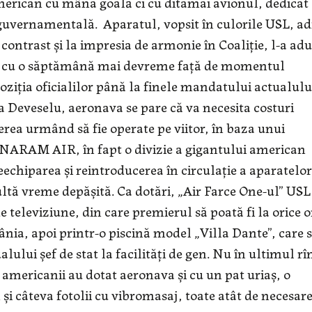
american cu mâna goală ci cu ditamai avionul, dedicat
ă guvernamentală. Aparatul, vopsit în culorile USL, ad
 contrast şi la impresia de armonie în Coaliţie, l-a adu
ân, cu o săptămână mai devreme faţă de momentul
oziţia oficialilor până la finele mandatului actualulu
 Deveselu, aeronava se pare că va necesita costuri
erea urmând să fie operate pe viitor, în baza unui
ANARAM AIR, în fapt o divizie a gigantului american
chiparea şi reintroducerea în circulaţie a aparatelor
ultă vreme depăşită. Ca dotări, „Air Farce One-ul” USL
televiziune, din care premierul să poată fi la orice o
mânia, apoi printr-o piscină model „Villa Dante”, care 
ului şef de stat la facilităţi de gen. Nu în ultimul rî
 americanii au dotat aeronava şi cu un pat uriaş, o
 şi câteva fotolii cu vibromasaj, toate atât de necesar