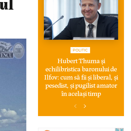
ul
POLITIC
Hubert Thuma și
echilibristica baronului de
Ilfov: cum să fii și liberal, și
pesedist, și pugilist amator
în același timp