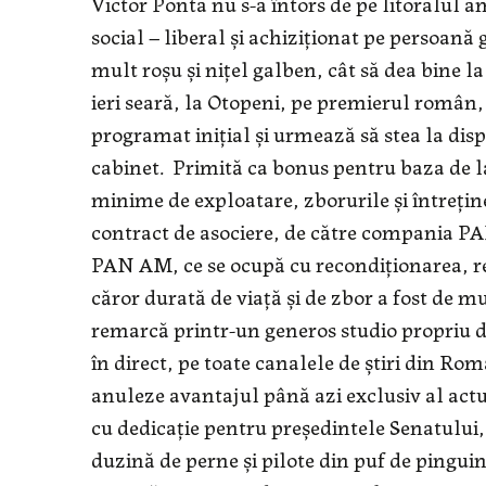
Victor Ponta nu s-a întors de pe litoralul 
social – liberal şi achiziţionat pe persoan
mult roşu şi niţel galben, cât să dea bine la
ieri seară, la Otopeni, pe premierul rom
programat iniţial şi urmează să stea la disp
cabinet. Primită ca bonus pentru baza de la
minime de exploatare, zborurile şi întreţin
contract de asociere, de către compania P
PAN AM, ce se ocupă cu recondiţionarea, ree
căror durată de viaţă şi de zbor a fost de m
remarcă printr-un generos studio propriu de 
în direct, pe toate canalele de ştiri din Ro
anuleze avantajul până azi exclusiv al actual
cu dedicaţie pentru preşedintele Senatului,
duzină de perne şi pilote din puf de pinguin