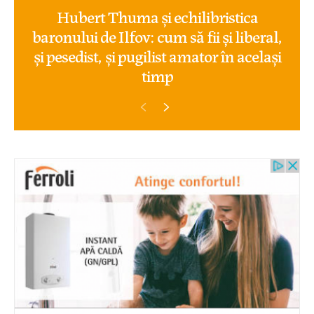
Hubert Thuma și echilibristica
baronului de Ilfov: cum să fii și liberal,
și pesedist, și pugilist amator în același
timp