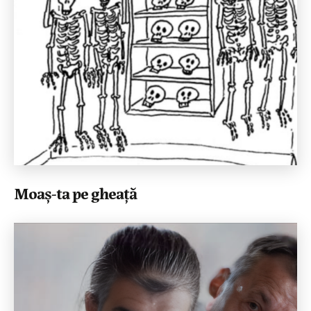
Moaș-ta pe gheață