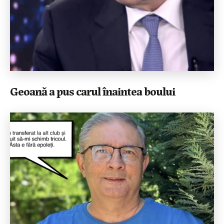
Geoană a pus carul înaintea boului