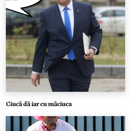
Ciucă dă iar cu măciuca