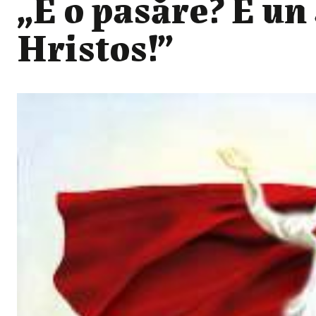
„E o pasăre? E un 
Hristos!”