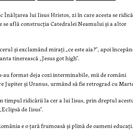
 Înălțarea lui Iisus Hristos, zi în care acesta se ridică
re se află construcția Catedralei Neamului și a altor
 cerul și exclamând mirați „ce este aia?”, apoi începâ
rianta tinerească „Jesus got high”.
s-au format deja cozi interminabile, mii de români
tre Jupiter și Uranus, urmând să fie retrograd cu Marte
timpul ridicării la cer a lui Iisus, prin dreptul acest
Eclipsă de Iisus”.
România e o țară frumoasă și plină de oameni educați.