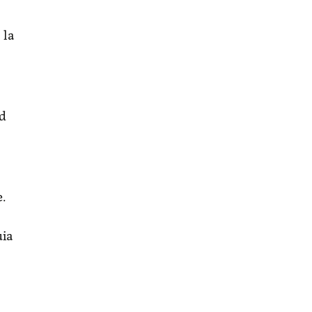
 la
nd
.
uia