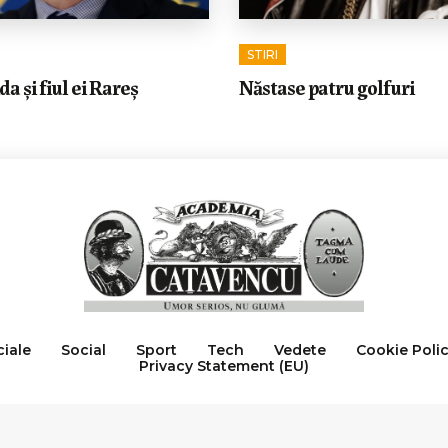
STIRI
 și fiul ei Rareș
Năstase patru golfuri
ciale
Social
Sport
Tech
Vedete
Cookie Poli
Privacy Statement (EU)