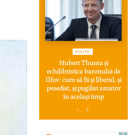
POLITIC
Hubert Thuma și
echilibristica baronului de
Ilfov: cum să fii și liberal, și
pesedist, și pugilist amator
în același timp