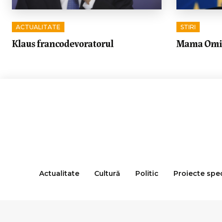
ACTUALITATE
STIRI
Klaus francodevoratorul
Mama Omida
Actualitate
Cultură
Politic
Proiecte spe