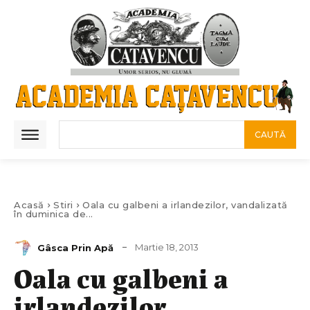
CAUTĂ
Acasă
Stiri
Oala cu galbeni a irlandezilor, vandalizată
în duminica de...
Martie 18, 2013
Gâsca Prin Apă
Oala cu galbeni a
irlandezilor,