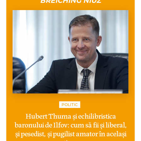
BREICHING NIUZ
POLITIC
Hubert Thuma și echilibristica
baronului de Ilfov: cum să fii și liberal,
și pesedist, și pugilist amator în același