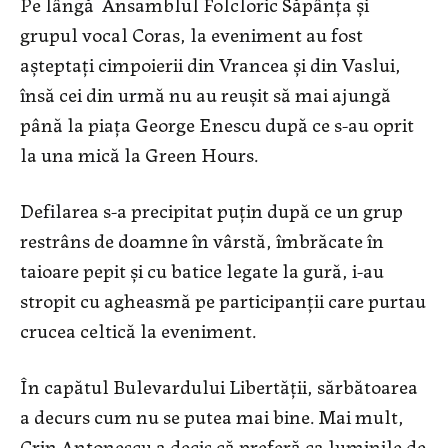
Pe lângă Ansamblul Folcloric Săpânţa şi
grupul vocal Coras, la eveniment au fost
aşteptaţi cimpoierii din Vrancea şi din Vaslui,
însă cei din urmă nu au reuşit să mai ajungă
până la piaţa George Enescu după ce s-au oprit
la una mică la Green Hours.
Defilarea s-a precipitat puțin după ce un grup
restrâns de doamne în vârstă, îmbrăcate în
taioare pepit şi cu batice legate la gură, i-au
stropit cu agheasmă pe participanții care purtau
crucea celtică la eveniment.
În capătul Bulevardului Libertății, sărbătoarea
a decurs cum nu se putea mai bine. Mai mult,
Crin Antonescu a decis că preferă ca luminile de