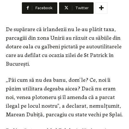
Facebook
Twitter
De supărare că irlandezii nu le-au plătit taxa,
parcagiii din zona Unirii au răzuit cu săbiile din
dotare oala cu galbeni pictată pe autoutilitarele
care au defilat cu ocazia zilei de St Patrick în
București.
„Păi cum să nu dea banu, dom’le? Ce, noi îi
păzim utilitara degeaba aicea? Dacă nu eram
noi, venea plotoneru şi îl amenda că a parcat
ilegal pe locul nostru”, a declarat, nemulţumit,
Marean Dubiță, parcagiu cu state vechi pe Splai.