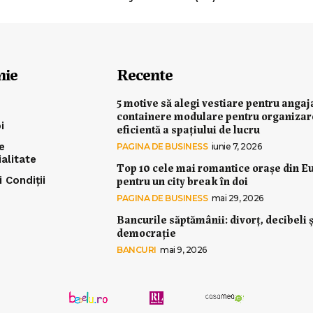
nie
Recente
5 motive să alegi vestiare pentru angaj
containere modulare pentru organiza
i
eficientă a spațiului de lucru
e
PAGINA DE BUSINESS
iunie 7, 2026
ialitate
Top 10 cele mai romantice orașe din E
pentru un city break în doi
 Condiții
PAGINA DE BUSINESS
mai 29, 2026
Bancurile săptămânii: divorț, decibeli ș
democrație
BANCURI
mai 9, 2026