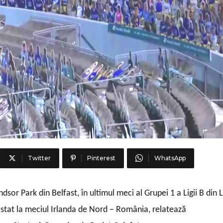
Twitter
Pinterest
WhatsApp
dsor Park din Belfast, în ultimul meci al Grupei 1 a Ligii B din 
istat la meciul Irlanda de Nord – România, relatează