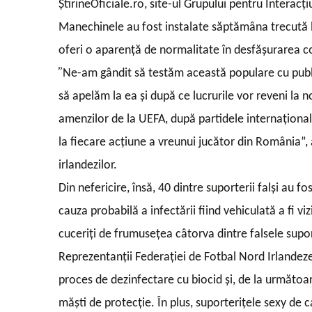
ȘtirineOficiale.ro, site-ul Grupului pentru Interac
Manechinele au fost instalate săptămâna trecută la 
oferi o aparență de normalitate în desfășurarea co
”
Ne-am gândit să testăm această populare cu public
să apelăm la ea și după ce lucrurile vor reveni la 
amenzilor de la UEFA, după partidele internațional
la fiecare acțiune a vreunui jucător din România”, 
irlandezilor.
Din nefericire, însă, 40 dintre suporterii falși au 
cauza probabilă a infectării fiind vehiculată a fi v
cuceriți de frumusețea câtorva dintre falsele supor
Reprezentanții Federației de Fotbal Nord Irlandeze
proces de dezinfectare cu biocid și, de la următoar
măști de protecție. În plus, suporterițele sexy de 