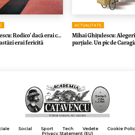
E
ACTUALITATE
scu: Rodico’ dacă erai c…
Mihai Ghițulescu: Alegeri
 astăzi erai fericită
parțiale. Un pic de Caragi
ciale
Social
Sport
Tech
Vedete
Cookie Poli
Privacy Statement (EU)