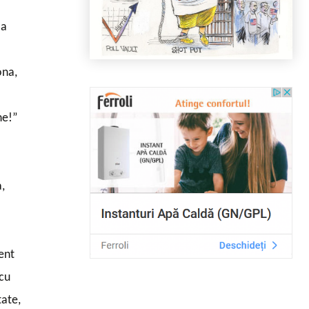
 a
ona,
ne!”
a,
ent
 cu
tate,