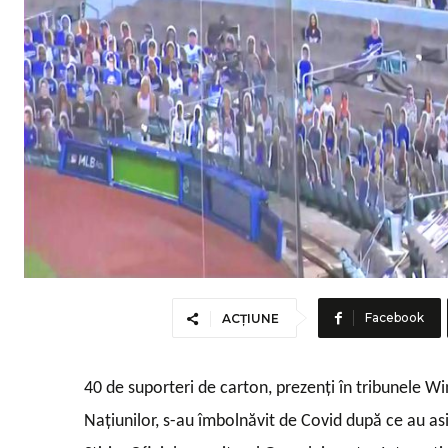
Facebook
ACȚIUNE
40 de suporteri de carton, prezenți în tribunele Win
Naţiunilor, s-au îmbolnăvit de Covid după ce au as