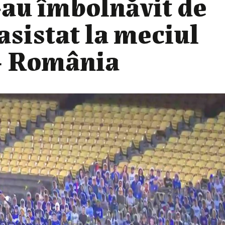
-au îmbolnăvit de
asistat la meciul
– România