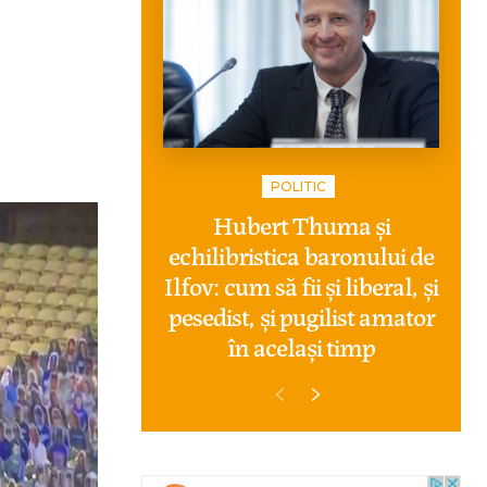
POLITIC
Hubert Thuma și
echilibristica baronului de
Ilfov: cum să fii și liberal, și
pesedist, și pugilist amator
în același timp