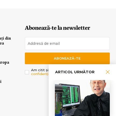
Abonează-te la newsletter
ați din
rea
ABONEAZĂ-TE
uropa
Am citit și sunt de acord cu
Politica de
ARTICOL URMĂTOR
confidențialitate
.
i