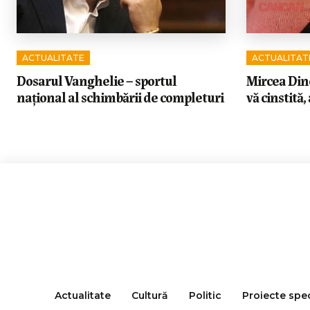
ACTUALITATE
ACTUALITAT
Dosarul Vanghelie – sportul
Mircea Dine
național al schimbării de completuri
vă cinstită,
Actualitate
Cultură
Politic
Proiecte spe