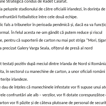
țiune Strategică condus de Radet Calafat.
peluzele stadionului de către oficialii irlandezi, în dorința de
nfruntării fotbalistice între cele două echipe.
 fals a tribunelor în perioada pendmică și, dacă ea va funcți
normal. În felul acesta ne-am gândit că putem reduce și riscul
e, pentru că suporterii de carton nu mai pot striga ”Mori, țiga
a precizat Galery Varga Seala, ofițerul de presă al nord
fost testați pozitiv după meciul dintre Irlanda de Nord si Români
izita, în sectorul cu manechine de carton, a unor oficiali români
terițe irlandeze.
 dau de înțeles că manechinele infestate vor fi supuse unui at
ele confruntări ale alb – verzilor, vor fi dotate corespunzătoe
carton vor fi păzite și de câteva plutoane de personal de securi