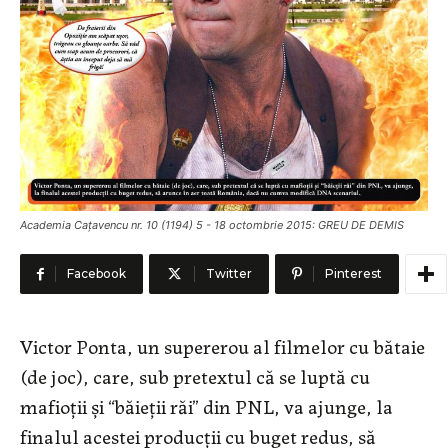
Academia Cațavencu nr. 10 (1194) 5 - 18 octombrie 2015: GREU DE DEMIS
Facebook
Twitter
Pinterest
Victor Ponta, un supererou al filmelor cu bătaie
(de joc), care, sub pretextul că se luptă cu
mafioții și “băieții răi” din PNL, va ajunge, la
finalul acestei producții cu buget redus, să