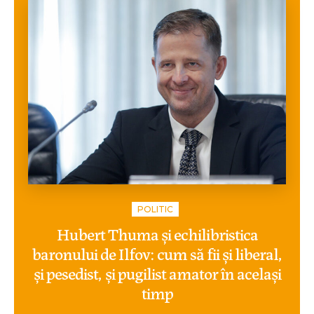
POLITIC
Hubert Thuma și echilibristica
baronului de Ilfov: cum să fii și liberal,
și pesedist, și pugilist amator în același
timp