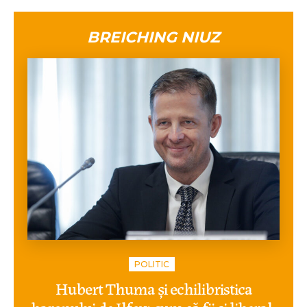
BREICHING NIUZ
POLITIC
Hubert Thuma și echilibristica
baronului de Ilfov: cum să fii și liberal,