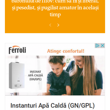
și pesedist, și pugilist amator în același
timp