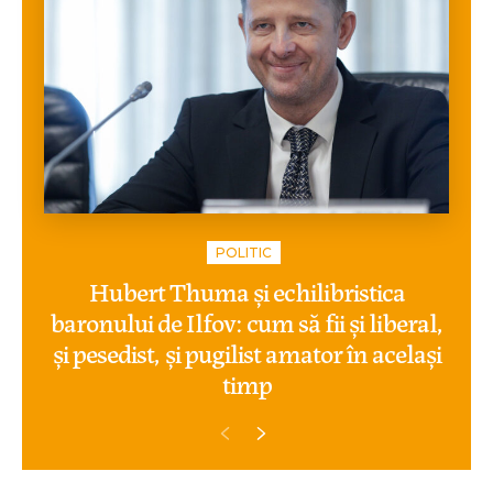
POLITIC
Hubert Thuma și echilibristica
baronului de Ilfov: cum să fii și liberal,
și pesedist, și pugilist amator în același
timp