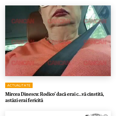
ACTUALITATE
Mircea Dinescu: Rodico’ dacă erai c…vă cinstită,
astăzi erai fericită