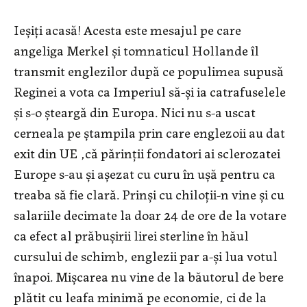
Ieșiți acasă! Acesta este mesajul pe care
angeliga Merkel și tomnaticul Hollande îl
transmit englezilor după ce populimea supusă
Reginei a vota ca Imperiul să-și ia catrafuselele
și s-o șteargă din Europa. Nici nu s-a uscat
cerneala pe ștampila prin care englezoii au dat
exit din UE ,că părinții fondatori ai sclerozatei
Europe s-au și așezat cu curu în ușă pentru ca
treaba să fie clară. Prinși cu chiloții-n vine și cu
salariile decimate la doar 24 de ore de la votare
ca efect al prăbușirii lirei sterline în hăul
cursului de schimb, englezii par a-și lua votul
înapoi. Mișcarea nu vine de la băutorul de bere
plătit cu leafa minimă pe economie, ci de la