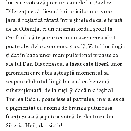
lor care votează precum câinele lui Pavlov.
Diferența e că iliescul britanicilor nu-i vreo
jarală roșiatică fătată între șinele de cale ferată
de la Oltenița, ci un ditamai lordul școlit la
Oxoford, că te și miri cum un asemenea idiot
poate absolvi o asemenea școală. Votul lor ilogic
și dat în baza unor manipulări mai proaste ca
ale lui Dan Diaconescu, a lăsat cale liberă unor
piromani care abia așteaptă momentul să
scapere chibritul lîngă butoiul cu benzină
subvenționată, de la ruși. Și dacă n-a ieșit al
Treilea Reich, poate iese al patrulea, mai ales că
e pigmentat cu aromă de brânză puturoasă
franțuzească și pute a votcă de electrozi din
Siberia. Heil, dar sictir!