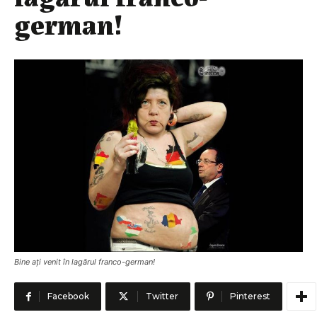
german!
Bine ați venit în lagărul franco-german!
Facebook
Twitter
Pinterest