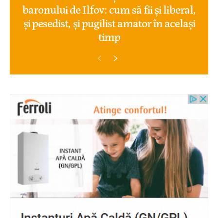
baronului de Ilfov: cum să fii și liberal,
și pesedist, și pugilist amator în același
timp