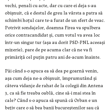
vechi, penali cu acte, dar cu care ei deja s-au
obișnuit, că e destul de greu la vârsta a patra să
schimbi hoțul care te-a furat de un sfert de veac.
Potrivit sondajelor, doamna Firea va spulbera
orice contracandidat și, cum votul va avea loc
într-un singur tur (așa au dorit PSD-PNL aceeași
mizerie), pare de pe acuma clar că ne va fi
primăriță cel puțin patru ani de-acum înainte.
Păi când s-o apuca ea să dea pe goarnă venin,
așa cum deja ne-a obișnuit, împrumutând și
câteva vidanje de rahat de la colegii din Antena
3, ca să fie treaba oablă, cine să-i mai stea în
cale? Când s-o apuca să spună că Orban e un
bețiv care o să bea banii bucureștenilor sau că