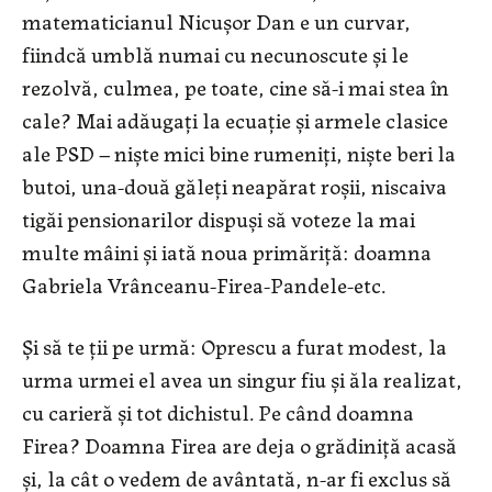
matematicianul Nicușor Dan e un curvar,
fiindcă umblă numai cu necunoscute și le
rezolvă, culmea, pe toate, cine să-i mai stea în
cale? Mai adăugați la ecuație și armele clasice
ale PSD – niște mici bine rumeniți, niște beri la
butoi, una-două găleți neapărat roșii, niscaiva
tigăi pensionarilor dispuși să voteze la mai
multe mâini și iată noua primăriță: doamna
Gabriela Vrânceanu-Firea-Pandele-etc.
Și să te ții pe urmă: Oprescu a furat modest, la
urma urmei el avea un singur fiu și ăla realizat,
cu carieră și tot dichistul. Pe când doamna
Firea? Doamna Firea are deja o grădiniță acasă
și, la cât o vedem de avântată, n-ar fi exclus să