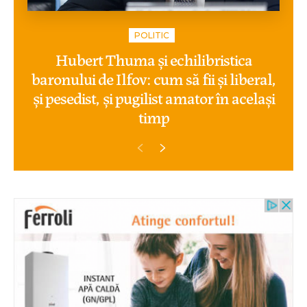
POLITIC
Hubert Thuma și echilibristica
baronului de Ilfov: cum să fii și liberal,
și pesedist, și pugilist amator în același
timp