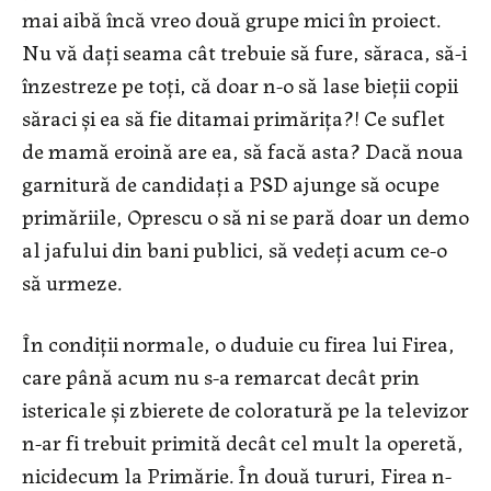
mai aibă încă vreo două grupe mici în proiect.
Nu vă dați seama cât trebuie să fure, săraca, să-i
înzestreze pe toți, că doar n-o să lase bieții copii
săraci și ea să fie ditamai primărița?! Ce suflet
de mamă eroină are ea, să facă asta? Dacă noua
garnitură de candidați a PSD ajunge să ocupe
primăriile, Oprescu o să ni se pară doar un demo
al jafului din bani publici, să vedeți acum ce-o
să urmeze.
În condiții normale, o duduie cu firea lui Firea,
care până acum nu s-a remarcat decât prin
istericale și zbierete de coloratură pe la televizor
n-ar fi trebuit primită decât cel mult la operetă,
nicidecum la Primărie. În două tururi, Firea n-