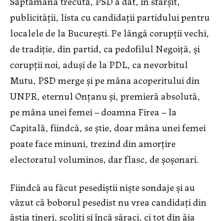
Săptămâna trecută, PSD a dat, în sfârșit,
publicității, lista cu candidații partidului pentru
localele de la București. Pe lângă corupții vechi,
de tradiție, din partid, ca pedofilul Negoiță, și
corupții noi, aduși de la PDL, ca nevorbitul
Mutu, PSD merge și pe mâna acoperitului din
UNPR, eternul Onțanu și, premieră absolută,
pe mâna unei femei – doamna Firea – la
Capitală, fiindcă, se știe, doar mâna unei femei
poate face minuni, trezind din amorțire
electoratul voluminos, dar flasc, de șoșonari.
Fiindcă au făcut pesediștii niște sondaje și au
văzut că boborul pesedist nu vrea candidați din
ăștia tineri, școliți și încă săraci, ci tot din ăia