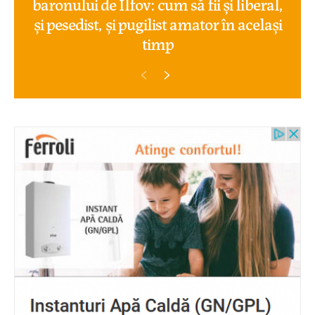
baronului de Ilfov: cum să fii și liberal,
și pesedist, și pugilist amator în același
timp