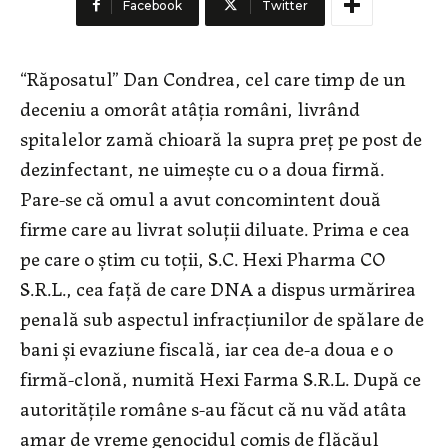
Facebook
Twitter
“Răposatul” Dan Condrea, cel care timp de un
deceniu a omorât atâția români, livrând
spitalelor zamă chioară la supra preț pe post de
dezinfectant, ne uimește cu o a doua firmă.
Pare-se că omul a avut concomintent două
firme care au livrat soluții diluate. Prima e cea
pe care o știm cu toții, S.C. Hexi Pharma CO
S.R.L., cea față de care DNA a dispus urmărirea
penală sub aspectul infracțiunilor de spălare de
bani și evaziune fiscală, iar cea de-a doua e o
firmă-clonă, numită Hexi Farma S.R.L. După ce
autoritățile române s-au făcut că nu văd atâta
amar de vreme genocidul comis de flăcăul