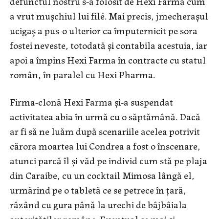
defunctul nostru s-a folosit de Hexi Farma cum
a vrut mușchiul lui filé. Mai precis, jmecherașul
ucigaș a pus-o ulterior ca împuternicit pe sora
fostei neveste, totodată și contabila acestuia, iar
apoi a împins Hexi Farma în contracte cu statul
român, în paralel cu Hexi Pharma.
Firma-clonă Hexi Farma și-a suspendat
activitatea abia în urmă cu o săptămână. Dacă
ar fi să ne luăm după scenariile acelea potrivit
cărora moartea lui Condrea a fost o înscenare,
atunci parcă îl și văd pe individ cum stă pe plaja
din Caraibe, cu un cocktail Mimosa lângă el,
urmărind pe o tabletă ce se petrece în țară,
râzând cu gura până la urechi de bâjbâiala
autorităților române. Eventual se mai și