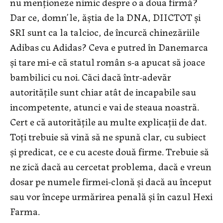
nu menționeze nimic despre o a doua firmă?
Dar ce, domn’le, ăștia de la DNA, DIICTOT și
SRI sunt ca la talcioc, de încurcă chinezăriile
Adibas cu Adidas? Ceva e putred în Danemarca
și tare mi-e că statul român s-a apucat să joace
bambilici cu noi. Căci dacă într-adevăr
autoritățile sunt chiar atât de incapabile sau
incompetente, atunci e vai de steaua noastră.
Cert e că autoritățile au multe explicații de dat.
Toți trebuie să vină să ne spună clar, cu subiect
și predicat, ce e cu aceste două firme. Trebuie să
ne zică dacă au cercetat problema, dacă e vreun
dosar pe numele firmei-clonă și dacă au început
sau vor începe urmărirea penală și în cazul Hexi
Farma.