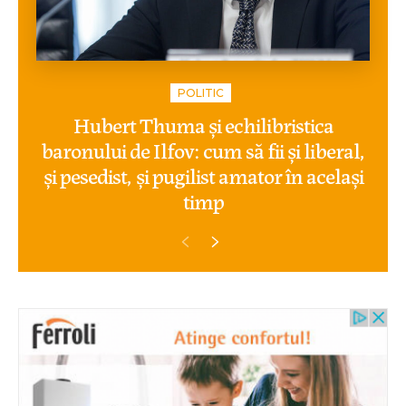
POLITIC
Hubert Thuma și echilibristica
baronului de Ilfov: cum să fii și liberal,
și pesedist, și pugilist amator în același
timp