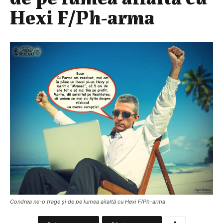
Hexi F/Ph-arma
Condrea ne-o trage și de pe lumea ailaltă cu Hexi F/Ph-arma