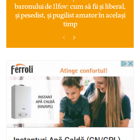
baronului de Ilfov: cum să fii și liberal,
și pesedist, și pugilist amator în același
timp