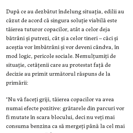
După ce au dezbătut îndelung situaţia, edilii au
căzut de acord că singura soluţie viabilă este
tăierea tuturor copacilor, atât a celor deja
bătrâni şi putrezi, cât şi a celor tineri – căci şi
aceştia vor îmbătrâni şi vor deveni cândva, în
mod logic, pericole sociale. Nemulțumiți de
situație, cetăţenii care au protestat faţă de
decizie au primit următorul răspuns de la
primării:
"Nu vă faceți griji, tăierea copacilor va avea
numai efecte pozitive: grătarele din parcuri vor
fi mutate în scara blocului, deci nu veți mai
consuma benzina ca să mergeţi până la cel mai