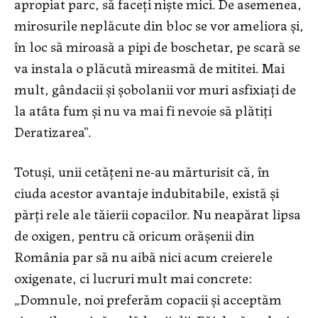
apropiat parc, să faceţi nişte mici. De asemenea,
mirosurile neplăcute din bloc se vor ameliora şi,
în loc să miroasă a pipi de boschetar, pe scară se
va instala o plăcută mireasmă de mititei. Mai
mult, gândacii şi şobolanii vor muri asfixiaţi de
la atâta fum și nu va mai fi nevoie să plătiţi
Deratizarea”.
Totuşi, unii cetăţeni ne-au mărturisit că, în
ciuda acestor avantaje indubitabile, există şi
părţi rele ale tăierii copacilor. Nu neapărat lipsa
de oxigen, pentru că oricum orăşenii din
România par să nu aibă nici acum creierele
oxigenate, ci lucruri mult mai concrete:
„Domnule, noi preferăm copacii şi acceptăm