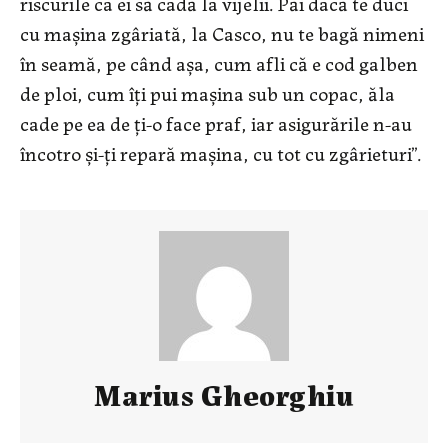
riscurile ca ei să cadă la vijelii. Păi dacă te duci
cu maşina zgâriată, la Casco, nu te bagă nimeni
în seamă, pe când aşa, cum afli că e cod galben
de ploi, cum îţi pui maşina sub un copac, ăla
cade pe ea de ţi-o face praf, iar asigurările n-au
încotro şi-ţi repară maşina, cu tot cu zgârieturi”.
Marius Gheorghiu