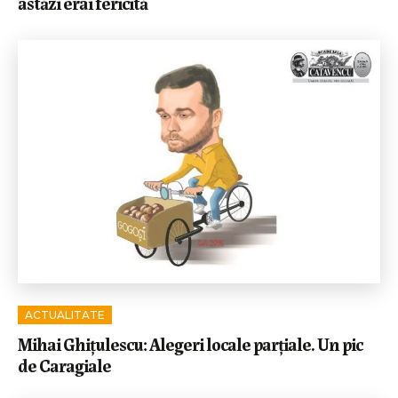
astăzi erai fericită
ACTUALITATE
Mihai Ghițulescu: Alegeri locale parțiale. Un pic
de Caragiale