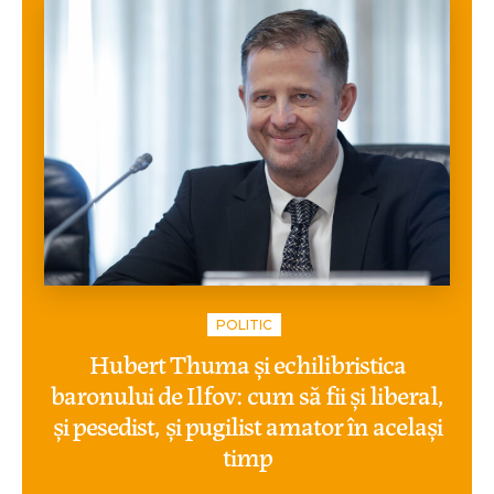
POLITIC
Hubert Thuma și echilibristica
baronului de Ilfov: cum să fii și liberal,
și pesedist, și pugilist amator în același
timp