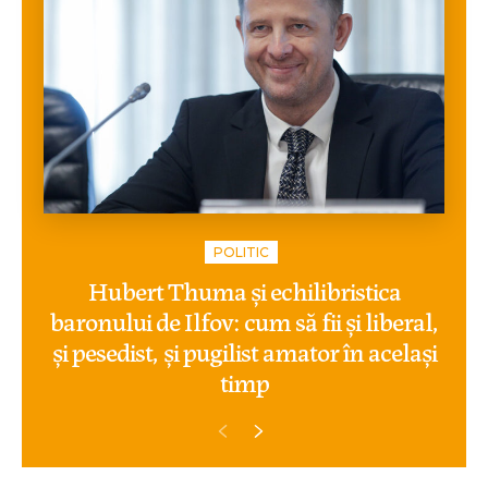
POLITIC
Hubert Thuma și echilibristica
baronului de Ilfov: cum să fii și liberal,
și pesedist, și pugilist amator în același
timp