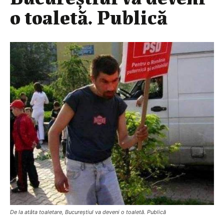
o toaletă. Publică
De la atâta toaletare, Bucureștiul va deveni o toaletă. Publică