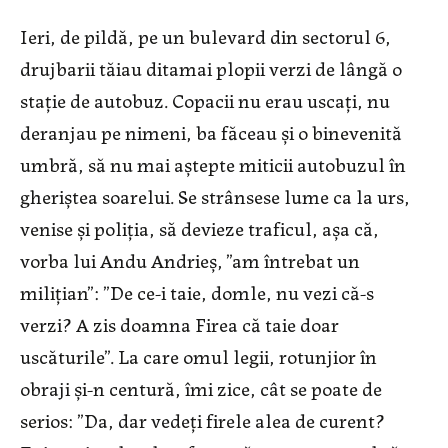
Ieri, de pildă, pe un bulevard din sectorul 6,
drujbarii tăiau ditamai plopii verzi de lângă o
stație de autobuz. Copacii nu erau uscați, nu
deranjau pe nimeni, ba făceau și o binevenită
umbră, să nu mai aștepte miticii autobuzul în
gheriștea soarelui. Se strânsese lume ca la urs,
venise și poliția, să devieze traficul, așa că,
vorba lui Andu Andrieș, ”am întrebat un
milițian”: ”De ce-i taie, domle, nu vezi că-s
verzi? A zis doamna Firea că taie doar
uscăturile”. La care omul legii, rotunjior în
obraji și-n centură, îmi zice, cât se poate de
serios: ”Da, dar vedeți firele alea de curent?