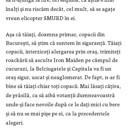
înalți și nu riscăm decât, cel mult, să se agațe
vreun elicopter SMURD în ei.
Așa că tăiați, doamna primar, copacii din
București, să știm că suntem în siguranță. Tăiați
copacii, interziceți alergarea prin oraș, trimiteți
roackării să asculte Iron Maiden pe câmpul de
cucuruzi, la Belciugatele și Capitala va fi un
oraș sigur, uscat și neaglomerat. De fapt, n-ar fi
bine să tăiați chiar toți copacii
. Mai lăsați câțiva,
de prăsilă, ca
să aibă votanții dumneavoastră
unde-și face nevoile după ce le dați mici cu bere
și să nu se mai pișe pe ei, ca la precedentele
alegeri.