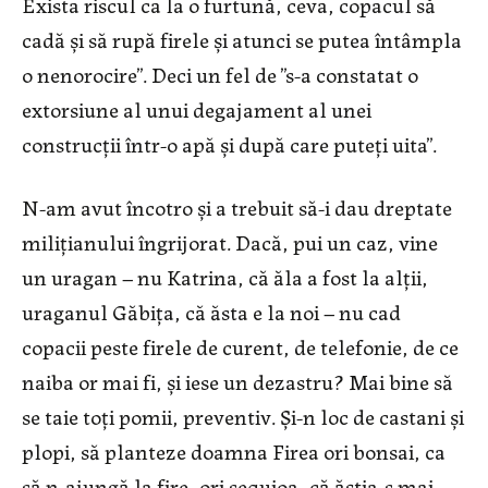
Exista riscul ca la o furtună, ceva, copacul să
cadă și să rupă firele și atunci se putea întâmpla
o nenorocire”. Deci un fel de ”s-a constatat o
extorsiune al unui degajament al unei
construcții într-o apă și după care puteți uita”.
N-am avut încotro și a trebuit să-i dau dreptate
milițianului îngrijorat. Dacă, pui un caz, vine
un uragan – nu Katrina, că ăla a fost la alții,
uraganul Găbița, că ăsta e la noi – nu cad
copacii peste firele de curent, de telefonie, de ce
naiba or mai fi,
și iese un dezastru? Mai bine să
se taie toți pomii, preventiv. Și-n loc de castani și
plopi, să planteze doamna Firea ori bon
sai, ca
să n-ajungă la fire, ori sequioa, că ăștia-s mai