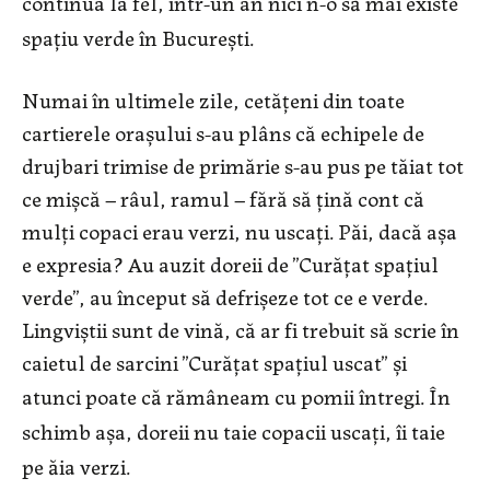
continua la fel, într-un an nici n-o să mai existe
spațiu verde în București.
Numai în ultimele zile, cetățeni din toate
cartierele orașului s-au plâns că echipele de
drujbari trimise de primărie s-au pus pe tăiat tot
ce mișcă – râul, ramul – fără să țină cont că
mulți copaci erau verzi, nu uscați. Păi, dacă așa
e expresia? Au auzit doreii de ”Curățat spațiul
verde”, au început să defrișeze tot ce e verde.
Lingviștii sunt de vină, că ar fi trebuit să scrie în
caietul de sarcini ”Curățat spațiul uscat” și
atunci poate că rămâneam cu pomii întregi
. În
schimb așa, doreii nu taie copacii uscați, îi taie
pe ăia verzi.