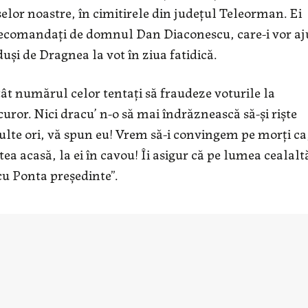
selor noastre, în cimitirele din judeţul Teleorman. Ei
ţi, recomandaţi de domnul Dan Diaconescu, care-i vor aj
uşi de Dragnea la vot în ziua fatidică.
ât numărul celor tentaţi să fraudeze voturile la
curor. Nici dracu’ n-o să mai îndrăznească să-şi rişte
ulte ori, vă spun eu! Vrem să-i convingem pe morţi ca
tea acasă, la ei în cavou! Îi asigur că pe lumea cealalt
 cu Ponta preşedinte”.