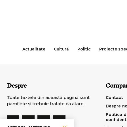
Actualitate
Cultură
Politic
Proiecte spe
Despre
Compa
Toate textele din această pagină sunt
Contact
pamflete şi trebuie tratate ca atare.
Despre no
Politica d
confident