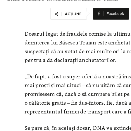
Facebook
ACȚIUNE
Dosarul legat de fraudele comise la ultimu
demiterea lui Băsescu Traian este anchetat 
suspectaţi că au votat de mai multe ori la 
pentru a da declaraţii anchetatorilor.
„De fapt, a fost o super-ofertă a noastră în
mai proşti şi mai uituci – să nu uităm că s
promisesem că, dacă o să cumpere bilet pe
o călătorie gratis – fie dus-întors, fie, dac
reprezentantul firmei de transport care a fă
Se pare că, în acelaşi dosar, DNA va extinde