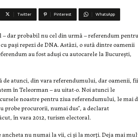
Twitter
Pinterest
WhatsApp
l – dar probabil nu cel din urmă – referendum pentr
cu paşi repezi de DNA. Astăzi, o sută dintre oamenii
referendum au fost aduşi cu autocarele la Bucureşti,
că de atunci, din vara referendumului, dar oamenii, fi
untem în Teleorman – au uitat-o. Noi atunci le
 cursele noastre pentru ziua referendumului, le mai
ă au probe procurorii, numai dus”, a declarat
cut, în vara 2012, turism electoral.
 ancheta nu numai la vii, ci şi la morţi. Deja mai mul