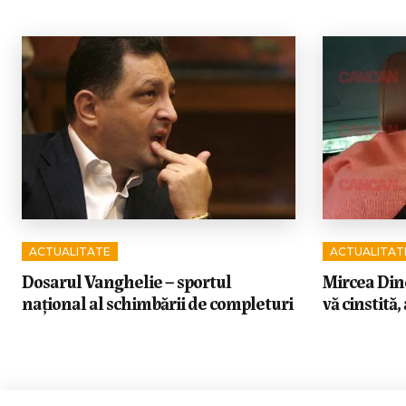
ACTUALITATE
ACTUALITAT
Dosarul Vanghelie – sportul
Mircea Dine
național al schimbării de completuri
vă cinstită,