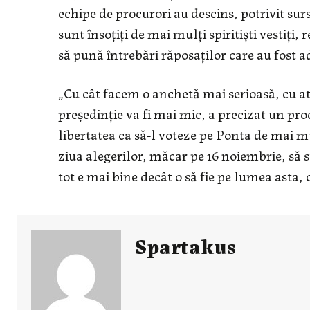
echipe de procurori au descins, potrivit sur
sunt însoţiţi de mai mulţi spiritişti vesti
să pună întrebări răposaţilor care au fost ad
„Cu cât facem o anchetă mai serioasă, cu at
preşedinţie va fi mai mic, a precizat un pro
libertatea ca să-l voteze pe Ponta de mai m
ziua alegerilor, măcar pe 16 noiembrie, să s
tot e mai bine decât o să fie pe lumea asta,
Spartakus