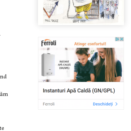
u
ind
 dăm
te