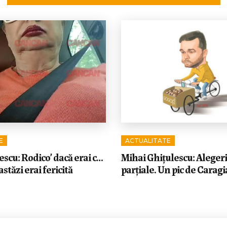
E
ACTUALITATE
scu: Rodico’ dacă erai c…
Mihai Ghițulescu: Alegeri
 astăzi erai fericită
parțiale. Un pic de Caragi