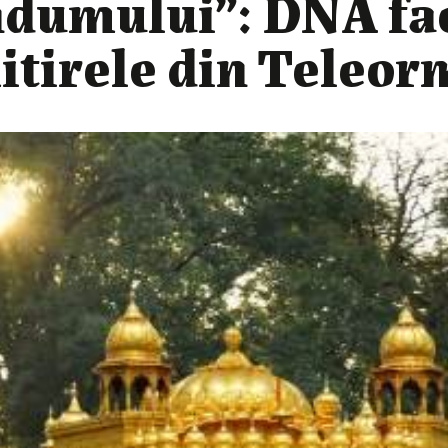
ndumului”: DNA fa
mitirele din Teleo