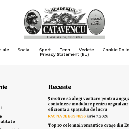
ciale
Social
Sport
Tech
Vedete
Cookie Poli
Privacy Statement (EU)
nie
Recente
5 motive să alegi vestiare pentru angaj
containere modulare pentru organiza
i
eficientă a spațiului de lucru
e
PAGINA DE BUSINESS
iunie 7, 2026
ialitate
Top 10 cele mai romantice orașe din E