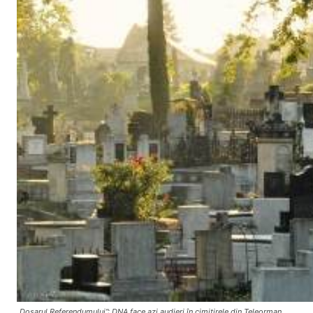
„Dosarul Referendumului”: DNA face azi audieri în cimitirele din Teleorman