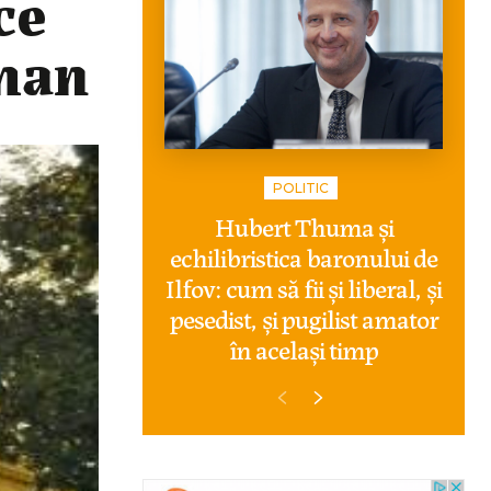
ce
rman
POLITIC
Hubert Thuma și
echilibristica baronului de
Ilfov: cum să fii și liberal, și
pesedist, și pugilist amator
în același timp