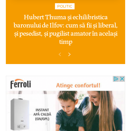
POLITIC
Hubert Thuma și echilibristica
baronului de Ilfov: cum să fii și liberal,
și pesedist, și pugilist amator în același
timp