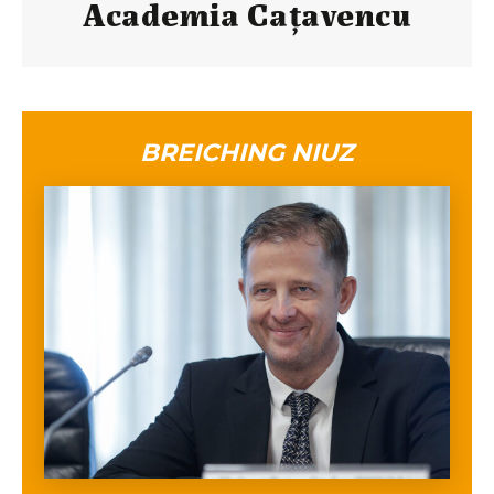
Academia Caţavencu
BREICHING NIUZ