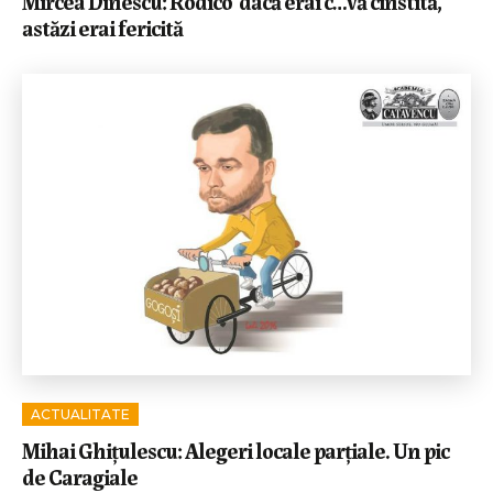
Mircea Dinescu: Rodico’ dacă erai c…vă cinstită,
astăzi erai fericită
ACTUALITATE
Mihai Ghițulescu: Alegeri locale parțiale. Un pic
de Caragiale