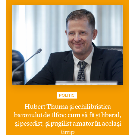
POLITIC
Hubert Thuma și echilibristica
baronului de Ilfov: cum să fii și liberal,
și pesedist, și pugilist amator în același
timp