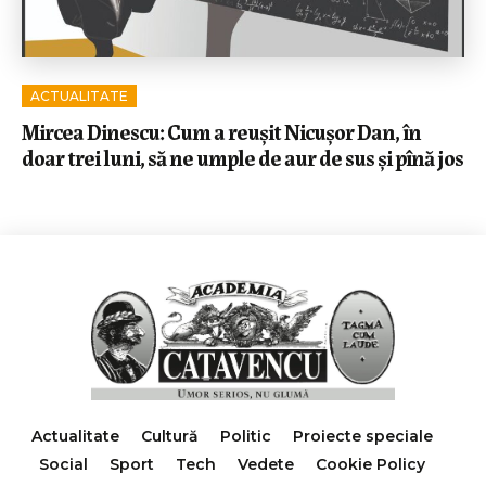
ACTUALITATE
Mircea Dinescu: Cum a reușit Nicușor Dan, în
doar trei luni, să ne umple de aur de sus și pînă jos
Actualitate
Cultură
Politic
Proiecte speciale
Social
Sport
Tech
Vedete
Cookie Policy