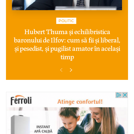
POLITIC
Hubert Thuma și echilibristica
baronului de Ilfov: cum să fii și liberal,
și pesedist, și pugilist amator în același
timp