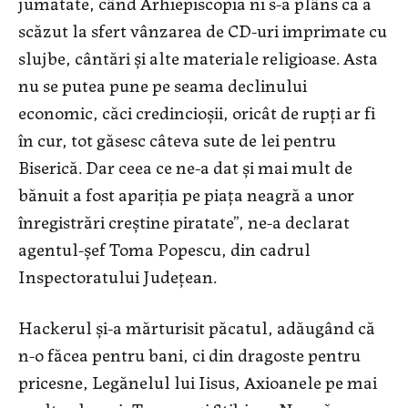
jumătate, când Arhiepiscopia ni s-a plâns că a
scăzut la sfert vânzarea de CD-uri imprimate cu
slujbe, cântări și alte materiale religioase. Asta
nu se putea pune pe seama declinului
economic, căci credincioșii, oricât de rupți ar fi
în cur, tot găsesc câteva sute de lei pentru
Biserică. Dar ceea ce ne-a dat și mai mult de
bănuit a fost apariția pe piața neagră a unor
înregistrări creștine piratate”, ne-a declarat
agentul-șef Toma Popescu, din cadrul
Inspectoratului Județean.
Hackerul și-a mărturisit păcatul, adăugând că
n-o făcea pentru bani, ci din dragoste pentru
pricesne, Legănelul lui Iisus, Axioanele pe mai