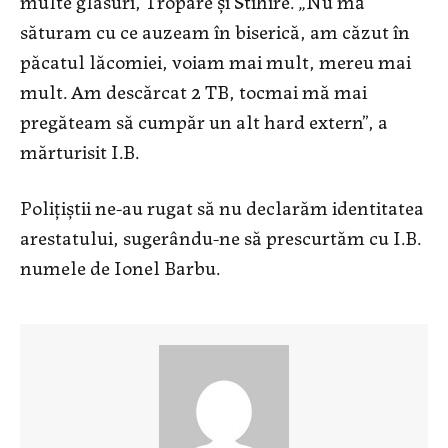
multe glasuri, Tropare și Stihire. „Nu mă
săturam cu ce auzeam în biserică, am căzut în
păcatul lăcomiei, voiam mai mult, mereu mai
mult. Am descărcat 2 TB, tocmai mă mai
pregăteam să cumpăr un alt hard extern”, a
mărturisit I.B.
Polițiștii ne-au rugat să nu declarăm identitatea
arestatului, sugerându-ne să prescurtăm cu I.B.
numele de Ionel Barbu.