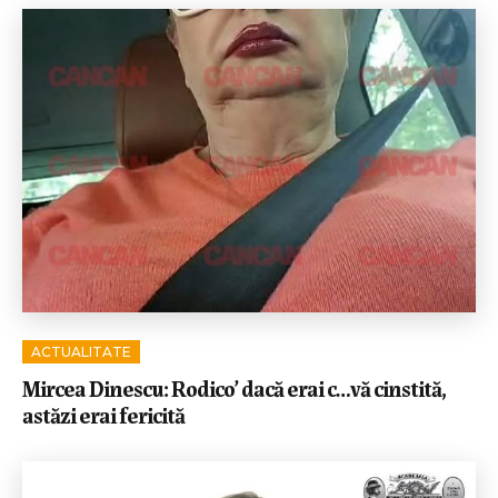
ACTUALITATE
Mircea Dinescu: Rodico’ dacă erai c…vă cinstită,
astăzi erai fericită