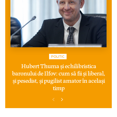
POLITIC
Hubert Thuma și echilibristica
baronului de Ilfov: cum să fii și liberal,
și pesedist, și pugilist amator în același
timp