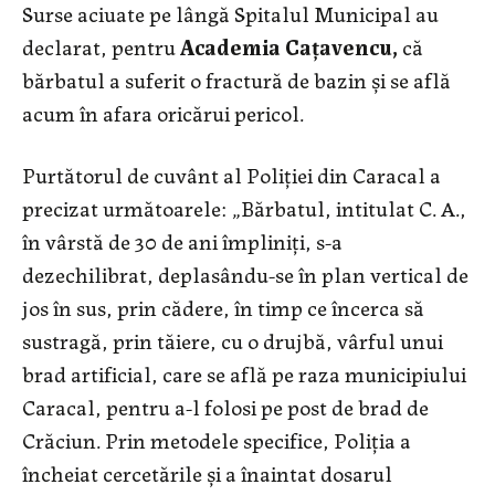
Surse aciuate pe lângă Spitalul Municipal au
declarat, pentru
Academia Caţavencu,
că
bărbatul a suferit o fractură de bazin şi se află
acum în afara oricărui pericol.
Purtătorul de cuvânt al Poliţiei din Caracal a
precizat următoarele: „Bărbatul, intitulat C. A.,
în vârstă de 30 de ani împliniţi, s-a
dezechilibrat, deplasându-se în plan vertical de
jos în sus, prin cădere, în timp ce încerca să
sustragă, prin tăiere, cu o drujbă, vârful unui
brad artificial, care se află pe raza municipiului
Caracal, pentru a-l folosi pe post de brad de
Crăciun. Prin metodele specifice, Poliţia a
încheiat cercetările şi a înaintat dosarul