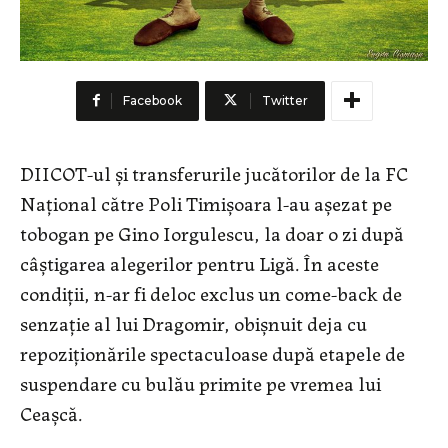
Facebook
Twitter
DIICOT-ul şi transferurile jucătorilor de la FC
Naţional către Poli Timişoara l-au aşezat pe
tobogan pe Gino Iorgulescu, la doar o zi după
câştigarea alegerilor pentru Ligă. În aceste
condiţii, n-ar fi deloc exclus un come-back de
senzaţie al lui Dragomir, obişnuit deja cu
repoziţionările spectaculoase după etapele de
suspendare cu bulău primite pe vremea lui
Ceaşcă.