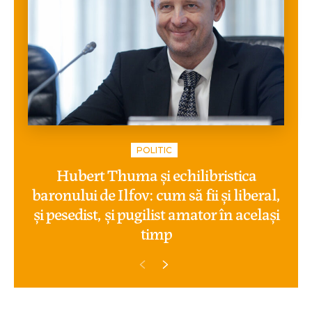
POLITIC
Hubert Thuma și echilibristica
baronului de Ilfov: cum să fii și liberal,
și pesedist, și pugilist amator în același
timp