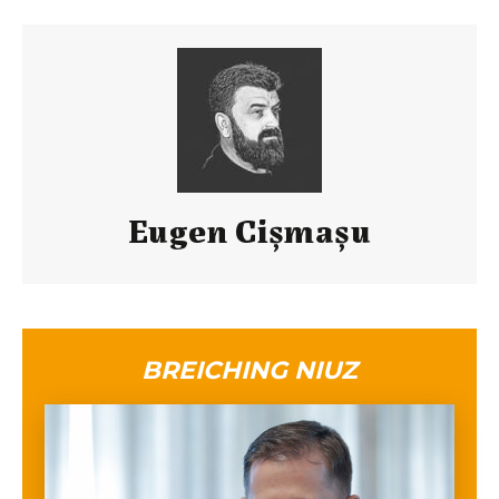
Eugen Cișmașu
BREICHING NIUZ