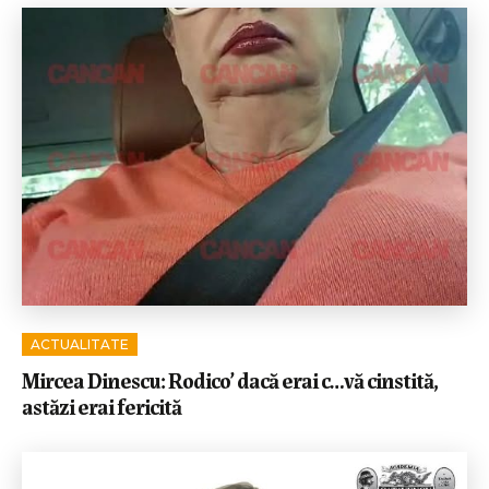
ACTUALITATE
Mircea Dinescu: Rodico’ dacă erai c…vă cinstită,
astăzi erai fericită