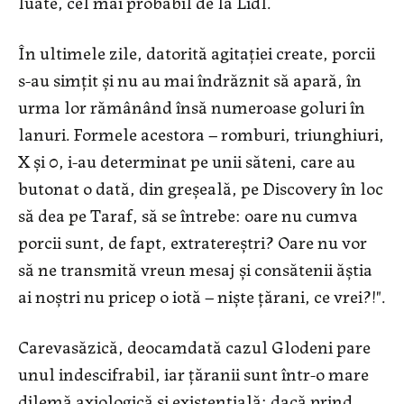
luate, cel mai probabil de la Lidl.
În ultimele zile, datorită agitaţiei create, porcii
s-au simţit şi nu au mai îndrăznit să apară, în
urma lor rămânând însă numeroase goluri în
lanuri. Formele acestora – romburi, triunghiuri,
X şi 0, i-au determinat pe unii săteni, care au
butonat o dată, din greşeală, pe Discovery în loc
să dea pe Taraf, să se întrebe: oare nu cumva
porcii sunt, de fapt, extratereştri? Oare nu vor
să ne transmită vreun mesaj şi consătenii ăştia
ai noştri nu pricep o iotă – nişte ţărani, ce vrei?!".
Carevasăzică, deocamdată cazul Glodeni pare
unul indescifrabil, iar ţăranii sunt într-o mare
dilemă axiologică şi existenţială: dacă prind,