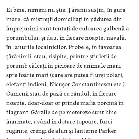
Ei bine, nimeni nu știe. Țăranii susțin, în gura
mare, că mistreții domiciliaţi în pădurea din
împrejurimi sunt tentați de culoarea galbenă a
porumbului, și dau, în fiecare noapte, năvală,
în lanurile localnicilor. Probele, în favoarea
țărănimii, stau, risipite, printre știuleții de
porumb călcați în picioare de animale mari,
spre foarte mari (care are putea fi urși polari,
elefanţi indieni, Nicuşor Constantinescu etc.).
Oamenii stau de pază cu rândul, în fiecare
noapte, doar-doar or prinde mafia porcină în
flagrant. Gărzile de pe metereze sunt bine
înarmate, având în dotare topoare, furci
ruginite, crengi de alun și lanterne Parker,