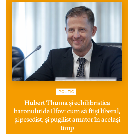
POLITIC
Hubert Thuma și echilibristica
baronului de Ilfov: cum să fii și liberal,
și pesedist, și pugilist amator în același
timp