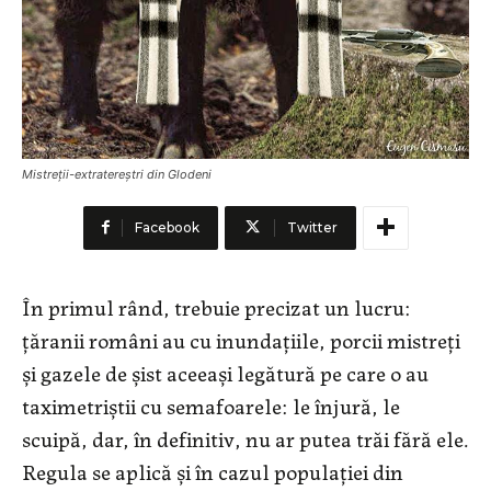
Mistreții-extratereştri din Glodeni
Facebook
Twitter
În primul rând, trebuie precizat un lucru:
țăranii români au cu inundațiile, porcii mistreți
și gazele de șist aceeaşi legătură pe care o au
taximetriștii cu semafoarele: le înjură, le
scuipă, dar, în definitiv, nu ar putea trăi fără ele.
Regula se aplică și în cazul populației din