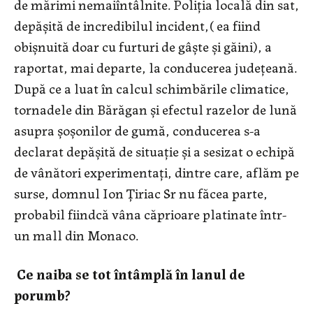
de mărimi nemaiîntâlnite. Poliția locală din sat,
depășită de incredibilul incident,( ea fiind
obișnuită doar cu furturi de gâște și găini), a
raportat, mai departe, la conducerea județeană.
După ce a luat în calcul schimbările climatice,
tornadele din Bărăgan şi efectul razelor de lună
asupra şoşonilor de gumă, conducerea s-a
declarat depăşită de situaţie şi a sesizat o echipă
de vânători experimentați, dintre care, aflăm pe
surse, domnul Ion Ţiriac Sr nu făcea parte,
probabil fiindcă vâna căprioare platinate într-
un mall din Monaco.
Ce naiba se tot întâmplă în lanul de
porumb?