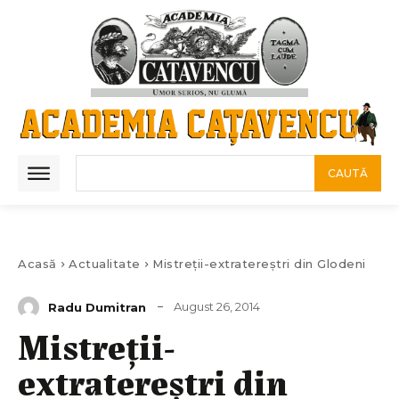
CAUTĂ
Acasă
Actualitate
Mistreții-extratereştri din Glodeni
August 26, 2014
Radu Dumitran
Mistreții-
extratereştri din