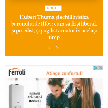
POLITIC
Hubert Thuma și echilibristica
baronului de Ilfov: cum să fii și liberal,
și pesedist, și pugilist amator în același
timp