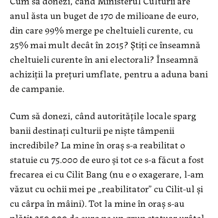
Cum să donezi, când Ministerul Culturii are
anul ăsta un buget de 170 de milioane de euro,
din care 99% merge pe cheltuieli curente, cu
25% mai mult decât în 2015? Știți ce înseamnă
cheltuieli curente în ani electorali? Înseamnă
achiziții la prețuri umflate, pentru a aduna bani
de campanie.
Cum să donezi, când autoritățile locale sparg
banii destinați culturii pe niște tâmpenii
incredibile? La mine în oraș s-a reabilitat o
statuie cu 75.000 de euro și tot ce s-a făcut a fost
frecarea ei cu Cilit Bang (nu e o exagerare, l-am
văzut cu ochii mei pe „reabilitator” cu Cilit-ul și
cu cârpa în mâini). Tot la mine în oraș s-au
plătit 250.000 de euro pe un grup statuar urâțel,