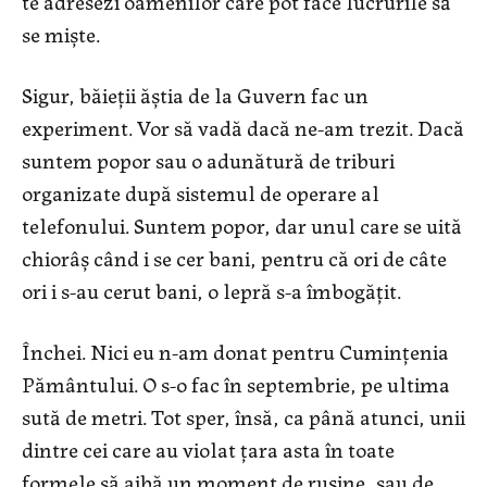
te adresezi oamenilor care pot face lucrurile să
se miște.
Sigur, băieții ăștia de la Guvern fac un
experiment. Vor să vadă dacă ne-am trezit. Dacă
suntem popor sau o adunătură de triburi
organizate după sistemul de operare al
telefonului. Suntem popor, dar unul care se uită
chiorâș când i se cer bani, pentru că ori de câte
ori i s-au cerut bani, o lepră s-a îmbogățit.
Închei. Nici eu n-am donat pentru Cumințenia
Pământului. O s-o fac în septembrie, pe ultima
sută de metri. Tot sper, însă, ca până atunci, unii
dintre cei care au violat țara asta în toate
formele să aibă un moment de rușine, sau de