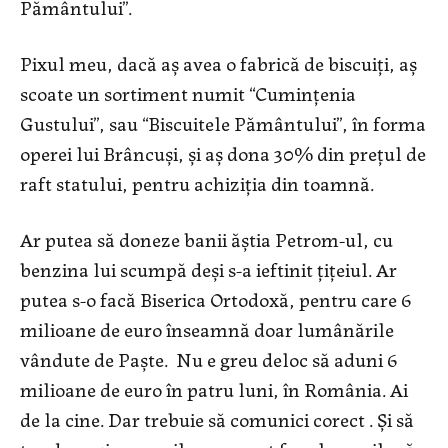
Pământului”.
Pixul meu, dacă aș avea o fabrică de biscuiți, aș
scoate un sortiment numit “Cumințenia
Gustului”, sau “Biscuitele Pământului”, în forma
operei lui Brâncuși, și aș dona 30% din prețul de
raft statului, pentru achiziția din toamnă.
Ar putea să doneze banii ăștia Petrom-ul, cu
benzina lui scumpă deși s-a ieftinit țițeiul. Ar
putea s-o facă Biserica Ortodoxă, pentru care 6
milioane de euro înseamnă doar lumânările
vândute de Paște. Nu e greu deloc să aduni 6
milioane de euro în patru luni, în România. Ai
de la cine. Dar trebuie să comunici corect . Și să