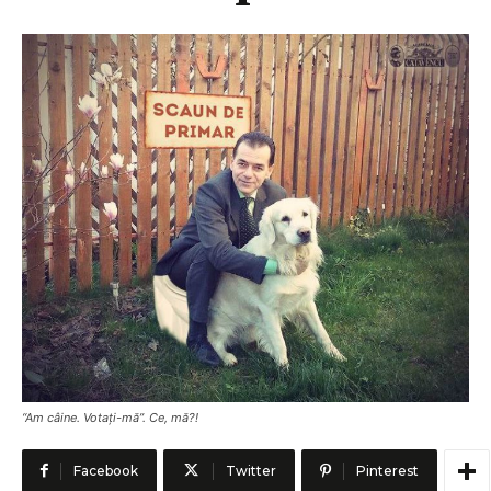
“Am câine. Votați-mă”. Ce, mă?!
Facebook
Twitter
Pinterest