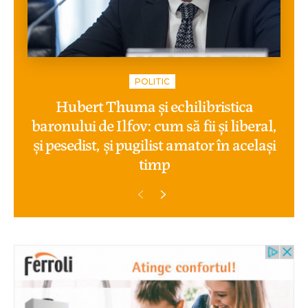
POLITIC
Hubert Thuma și echilibristica
baronului de Ilfov: cum să fii și liberal,
și pesedist, și pugilist amator în același
timp