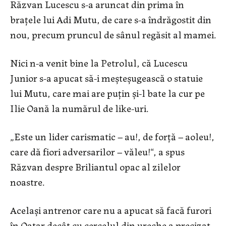
Răzvan Lucescu s-a aruncat din prima în
brațele lui Adi Mutu, de care s-a îndrăgostit din
nou, precum pruncul de sânul regăsit al mamei.
Nici n-a venit bine la Petrolul, că Lucescu
Junior s-a apucat să-i meșteșugească o statuie
lui Mutu, care mai are puțin și-l bate la cur pe
Ilie Oană la numărul de like-uri.
„Este un lider carismatic – au!, de forță – aoleu!,
care dă fiori adversarilor – văleu!“, a spus
Răzvan despre Briliantul opac al zilelor
noastre.
Același antrenor care nu a apucat să facă furori
în Qatar decât cu cercelul din ureche a precizat