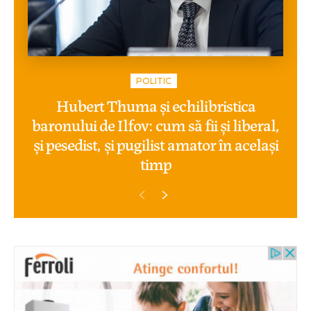
POLITIC
Hubert Thuma și echilibristica
baronului de Ilfov: cum să fii și liberal,
și pesedist, și pugilist amator în același
timp