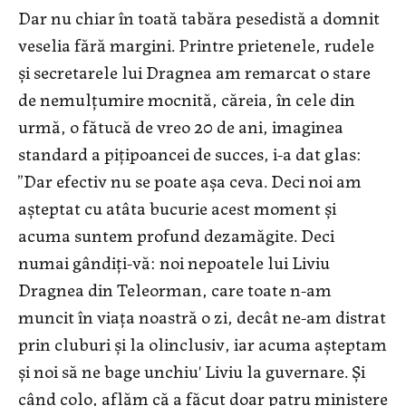
Dar nu chiar în toată tabăra pesedistă a domnit
veselia fără margini. Printre prietenele, rudele
și secretarele lui Dragnea am remarcat o stare
de nemulțumire mocnită, căreia, în cele din
urmă, o fătucă de vreo 20 de ani, imaginea
standard a pițipoancei de succes, i-a dat glas:
”Dar efectiv nu se poate așa ceva. Deci noi am
așteptat cu atâta bucurie acest moment și
acuma suntem profund dezamăgite. Deci
numai gândiți-vă: noi nepoatele lui Liviu
Dragnea din Teleorman, care toate n-am
muncit în viața noastră o zi, decât ne-am distrat
prin cluburi și la olinclusiv, iar acuma așteptam
și noi să ne bage unchiu' Liviu la guvernare. Și
când colo, aflăm că a făcut doar patru ministere