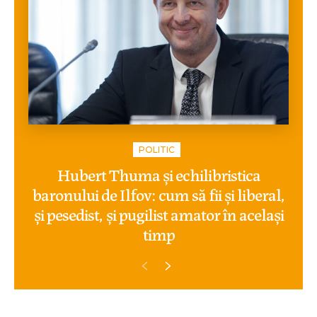
POLITIC
Hubert Thuma și echilibristica
baronului de Ilfov: cum să fii și liberal,
și pesedist, și pugilist amator în același
timp