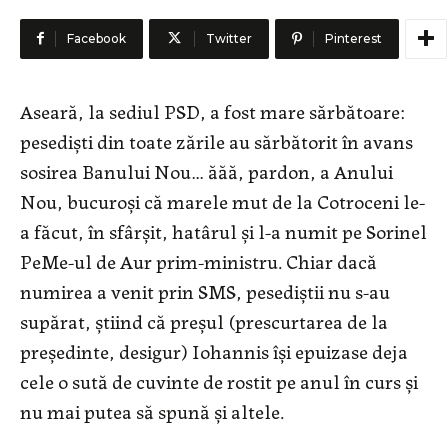
Facebook
Twitter
Pinterest
Aseară, la sediul PSD, a fost mare sărbătoare:
pesediști din toate zările au sărbătorit în avans
sosirea Banului Nou… ăăă, pardon, a Anului
Nou, bucuroși că marele mut de la Cotroceni le-
a făcut, în sfârșit, hatârul și l-a numit pe Sorinel
PeMe-ul de Aur prim-ministru. Chiar dacă
numirea a venit prin SMS, pesediștii nu s-au
supărat, știind că preșul (prescurtarea de la
președinte, desigur) Iohannis își epuizase deja
cele o sută de cuvinte de rostit pe anul în curs și
nu mai putea să spună și altele.