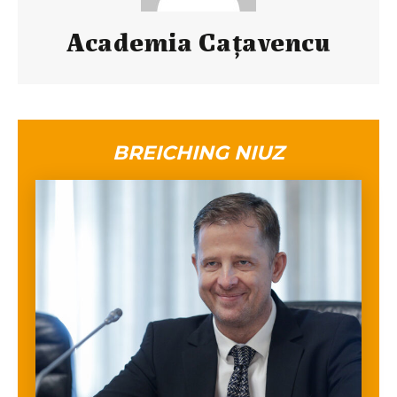
Academia Caţavencu
BREICHING NIUZ