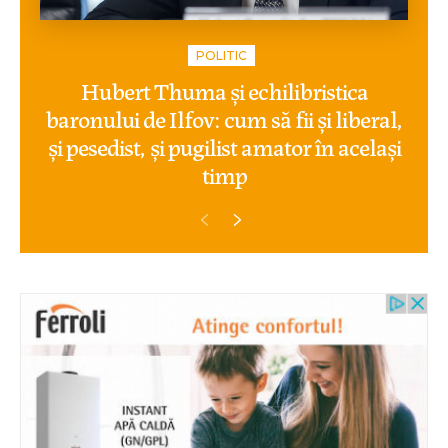
POLITIC
Hubert Thuma și echilibristica
baronului de Ilfov: cum să fii și liberal,
și pesedist, și pugilist amator în același
timp