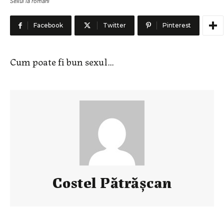
Sexul la români
Facebook
Twitter
Pinterest
Cum poate fi bun sexul…
Costel Pătrăşcan