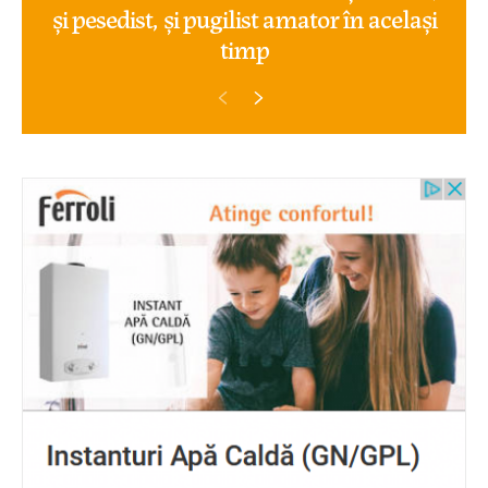
și pesedist, și pugilist amator în același
timp