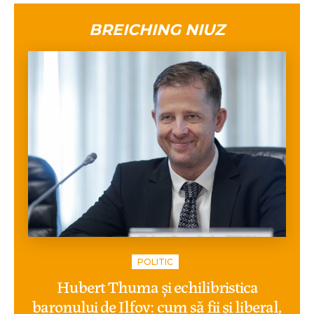
BREICHING NIUZ
POLITIC
Hubert Thuma și echilibristica
baronului de Ilfov: cum să fii și liberal,