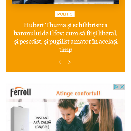
POLITIC
Hubert Thuma și echilibristica
baronului de Ilfov: cum să fii și liberal,
și pesedist, și pugilist amator în același
timp