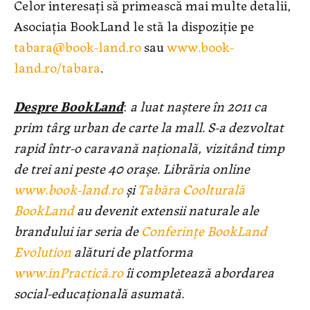
Celor interesați să primească mai multe detalii,
Asociația BookLand le stă la dispoziţie pe
tabara@book-land.ro
sau
www.book-
land.ro/tabara
.
Despre BookLand
:
a luat naștere în 2011 ca
prim târg urban de carte la mall. S-a dezvoltat
rapid într-o caravană națională, vizitând timp
de trei ani peste 40 oraşe. Librăria online
www.book-land.ro
şi
Tabăra Coolturală
BookLand
au devenit extensii naturale ale
brandului iar seria de
Conferințe BookLand
Evolution
alături de platforma
www.inPractică.ro
îi completează abordarea
social-educațională asumată.