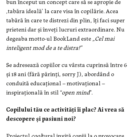
bun început un concept care să se apropie de
‚tabăra ideală’ la care visa în copilărie. Acea
tabără în care te distrezi din plin, îți faci super
prieteni dar și înveți lucruri extraordinare. Nu
degeaba motto-ul BookLand este
„Cel mai
inteligent mod de a te distra!”
Se adresează copiilor cu vârsta cuprinsă între 6
și 18 ani (fără părinți, sorry J), abordând o
conduită educațional – motivațional –
inspiraţională în stil “
open mind
”.
Copilului tău ce activități îi plac? Ai vrea să
descopere și pasiuni noi?
Proiectul
cool
tural invită copiii la o provocare